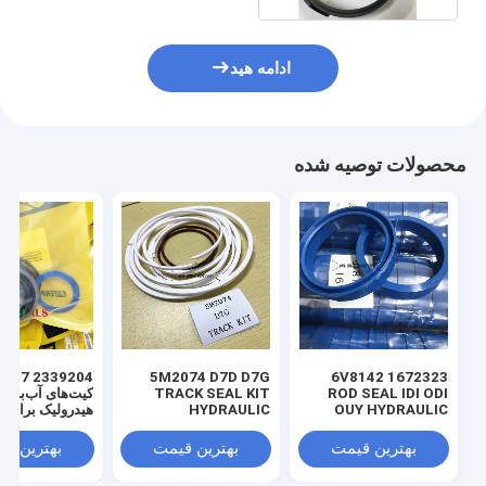
ادامه هید
محصولات توصیه شده
 3769017
5M2074 D7D D7G
1672323 6V8142
ROD SEAL IDI ODI
TRACK SEAL KIT
کیت‌های آب‌بندی
OUY HYDRAULIC
HYDRAULIC
هیدرولیک برای ل
TRANSMISSION
SEAL PU
SEAL KIT NBR
بهترین قیمت
بهترین قیمت
بهترین ق