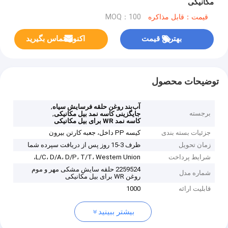
مکانیکی
قیمت：قابل مذاکره
MOQ：100
بهترین قیمت
اکنون تماس بگیرید
توضیحات محصول
,
آب‌بند روغن حلقه فرسایش سیاه
برجسته
,
جایگزینی کاسه نمد بیل مکانیکی
کاسه نمد WR برای بیل مکانیکی
جزئیات بسته بندی
کیسه PP داخل، جعبه کارتن بیرون
زمان تحویل
ظرف 3-15 روز پس از دریافت سپرده شما
شرایط پرداخت
L/C، D/A، D/P، T/T، Western Union،
2259524 حلقه سایش مشکی مهر و موم
شماره مدل
روغن WR برای بیل مکانیکی
قابلیت ارائه
1000
بیشتر ببینید