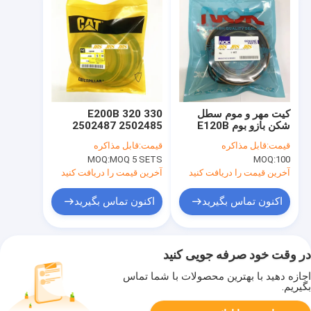
کیت مهر و موم سطل
E200B 320 330
شکن بازو بوم E120B
2502487 2502485
320 330 برای عضویت
1915619 2502486
قیمت:
قابل مذاکره
قیمت:
قابل مذاکره
در مرکز
1997424 سطل بازو بوم
MOQ:
MOQ 5 SETS
MOQ:
100
سیلندر کیت مهر و موم
مرکز Join Seal Kit برای
آخرین قیمت را دریافت کنید
آخرین قیمت را دریافت کنید
اکنون تماس بگیرید
اکنون تماس بگیرید
در وقت خود صرفه جویی کنید
اجازه دهید با بهترین محصولات با شما تماس
بگیریم.