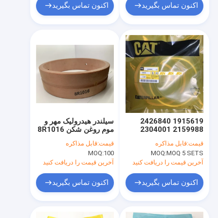
اکنون تماس بگیرید
اکنون تماس بگیرید
1915619 2426840
سیلندر هیدرولیک مهر و
2159988 2304001
موم روغن شکن 8R1016
3K0109 2K0713
2316844 E200B E320
قیمت:
قابل مذاکره
قیمت:
قابل مذاکره
E320B E320C E330B
استفاده از WEAR RING
MOQ:
100
MOQ:
MOQ 5 SETS
WR
E330C E330D E325
E325B E325C E325D
آخرین قیمت را دریافت کنید
آخرین قیمت را دریافت کنید
اکنون تماس بگیرید
اکنون تماس بگیرید