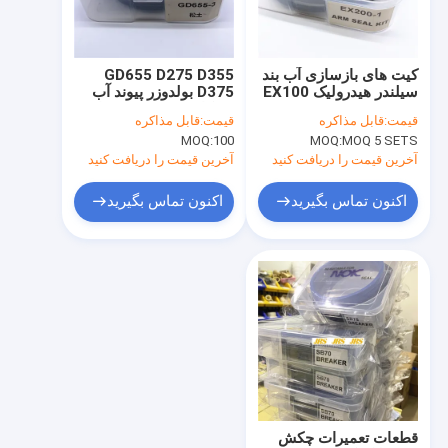
کارخانه تور
کنترل کیفیت
کیت های بازسازی آب بند
GD655 D275 D355
سیلندر هیدرولیک EX100
D375 بولدوزر پیوند آب
تماس با ما
EX200 EX120 EX220
بند کامیون TIFT فرمان
قیمت:
قابل مذاکره
قیمت:
قابل مذاکره
کیت آب بندی سیلندر
MOQ:
100
MOQ:
MOQ 5 SETS
برای کوماتسو
اخبار
آخرین قیمت را دریافت کنید
آخرین قیمت را دریافت کنید
همه موارد
اکنون تماس بگیرید
اکنون تماس بگیرید
کیت آب بندی سیلندر هیدرولیک
کیت مهر و موم پمپ هیدرولیک
کیت مهر و موم موتور هیدرولیک
کیت های مهر و موم
قطعات تعمیرات چکش