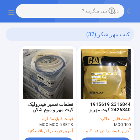
کیت مهر شکن
(37)
2316844 1915619
قطعات تعمیر هیدرولیک
2426840 کیت مهر و
کیت مهر و موم شکن
موم شکن E200B E320
NBR NPK7XB
قیمت:
قابل مذاکره
قیمت:
قابل مذاکره
E320B
MOQ:
MOQ 5 SETS
MOQ:
100
آخرین قیمت را دریافت کنید
آخرین قیمت را دریافت کنید