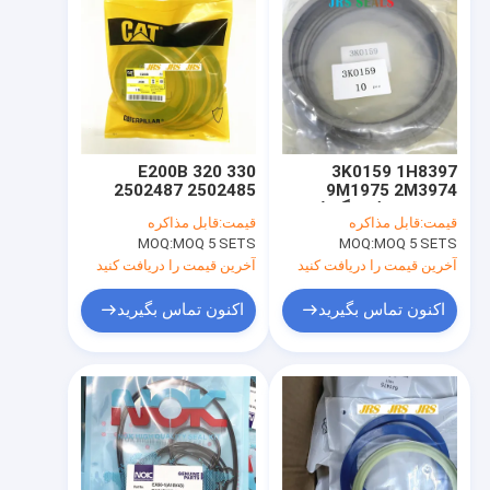
E200B 320 330
3K0159 1H8397
2502487 2502485
9M1975 2M3974
8H3981 حلقه نگهدارنده
1915619 2502486
قیمت:
قابل مذاکره
قیمت:
قابل مذاکره
تجهیزات سنگین
1997424 سطل بازو بوم
MOQ:
MOQ 5 SETS
MOQ:
MOQ 5 SETS
سیلندر کیت مهر و موم
مرکز Join Seal Kit برای
آخرین قیمت را دریافت کنید
آخرین قیمت را دریافت کنید
اکنون تماس بگیرید
اکنون تماس بگیرید