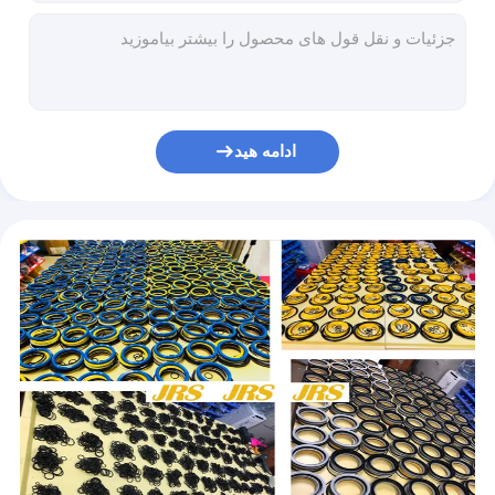
2430382 2430383 2430384 2430385 2430386 2430387 2430388 2430389 2430391 2430393 2430395 2430395 242432326 2430388
2422545 2422546 2422547 2422548 2422549 2422550 2422551 2422552 2422553 2422554 2422555 2422555 24222255 24222555
2418916 2418917 2418919 2418920 2418921 2418923 2418924 2418925 2419297 2422538 2422539 242222424 24222540
2410896 2410897 2410898 2410899 2410900 2410901 2410902 2410903 2417578 2417579 2417580 2417580 24217585 2417582
مهر و موم پیستونی PTFE SPN SPG SPNO با حلقه NBR مربعی برای آب بند چرخشی هیدرولیک Roi بیل مکانیکی، اتصال مرکز بیل مکانیکی
ادامه هید
3E4245 3E4246 3E4278 4W2186 8C9185 3E4247 4J9822 3E4248 3E4249 3E4279 8C9170 3E4250 5J7004 14815 1449
8C4914 8C9167 3E4253 5J7010 8C4917 8C4920 1617145 1617146 3E4254 6J1972 9X7337 8T8209 8T82121254349
6J0793 9J1797 3E4256 5J7013 4T8054 8T8215 8T8218 9X7445 8C4923 8C4926 3E4255 1445287 3E421224 5J88T
7J2032 4T0529 3E4259 5J7854 8C9164 8T8236 3E4258 5J5402 9J9872 8C9160 8T8227 8T8230 1656886 1656882 3E474 1656860
4T8588 8T8245 8T8248 8C5215 9X7542 3E4262 8T8242 4T5172 9X4551 3E4261 5J4987 7J2032 5J5020 6J5020 6J978 6J976