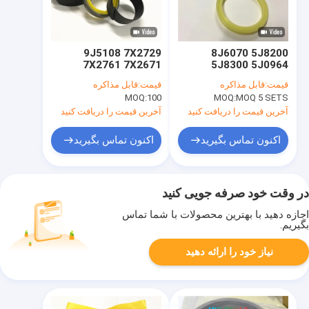
9J5108 7X2729
8J6070 5J8200
7X2761 7X2671
5J8300 5J0964
7X2660 7X2767
5J8325 Seal Kits
قیمت:
قابل مذاکره
قیمت:
قابل مذاکره
7X2710 7X2698
6J9733 5J3616
MOQ:
100
MOQ:
MOQ 5 SETS
7X2699 7X2697
6J6917 6J9178
7X2740 7X2752
8J6070 6J6736
آخرین قیمت را دریافت کنید
آخرین قیمت را دریافت کنید
7X2791 8T137
6J7167 5J36536
اکنون تماس بگیرید
اکنون تماس بگیرید
در وقت خود صرفه جویی کنید
اجازه دهید با بهترین محصولات با شما تماس
بگیریم.
نیاز خود را ارائه دهید