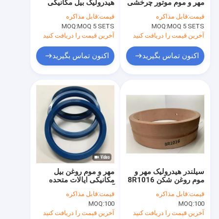
مهر و موم موتور چرخشی
هیدرولیک بیل مکانیکی
کارخانه تور
E70 E110 E120
لودر سیل بازو بوم سطل
قیمت:
قابل مذاکره
قیمت:
قابل مذاکره
بالابر Tlft فرمان
MOQ:
MOQ 5 SETS
MOQ:
MOQ 5 SETS
کنترل کیفیت
آخرین قیمت را دریافت کنید
آخرین قیمت را دریافت کنید
تماس با ما
اکنون تماس بگیرید
اکنون تماس بگیرید
اخبار
همه موارد
کیت آب بندی سیلندر هیدرولیک
کیت مهر و موم پمپ هیدرولیک
سیلندر هیدرولیک مهر و
مهر و موم روغن بیل
موم روغن شکن 8R1016
مکانیکی ایالات متحده
کیت مهر و موم موتور هیدرولیک
3K0109 2K0713
آمریکا SKF مهر و موم
قیمت:
قابل مذاکره
قیمت:
قابل مذاکره
استفاده از WEAR RING
روغن تقویت شده برای
کیت های مهر و موم
MOQ:
100
MOQ:
100
WR
کیت سیلندر هیدرولیک
میله پیستون مهر و موم
آخرین قیمت را دریافت کنید
آخرین قیمت را دریافت کنید