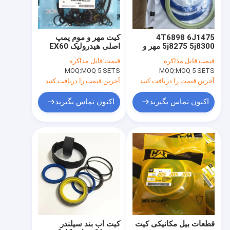
4T6898 6J1475
کیت مهر و موم پمپ
5j8275 5j8300 مهر و
اصلی هیدرولیک EX60
موم
A10V43 A10VD40
قیمت:
قابل مذاکره
قیمت:
قابل مذاکره
مقاوم در برابر سایش
MOQ:
MOQ 5 SETS
MOQ:
MOQ 5 SETS
آخرین قیمت را دریافت کنید
آخرین قیمت را دریافت کنید
اکنون تماس بگیرید
اکنون تماس بگیرید
خانه
محصولات
دربارهی ما
قطعات بیل مکانیکی کیت
کیت آب بند سیلندر