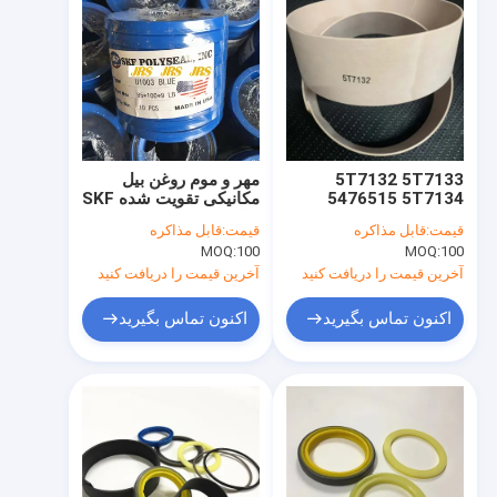
5T7132 5T7133
مهر و موم روغن بیل
5476515 5T7134
مکانیکی تقویت شده SKF
2192435 کیت مهر
ایالات متحده برای کیت
قیمت:
قابل مذاکره
قیمت:
قابل مذاکره
5T7137 5T7138
سیلندر هیدرولیک
MOQ:
100
MOQ:
100
5T7132 5T7133
5T7134 5T7130
آخرین قیمت را دریافت کنید
آخرین قیمت را دریافت کنید
5T7131 5T7135
5T7136 5T713
اکنون تماس بگیرید
اکنون تماس بگیرید