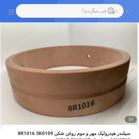
1
/
1
سیلندر هیدرولیک مهر و موم روغن شکن 8R1016 3K0109