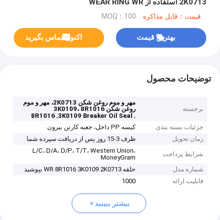
2K0713 استفاده از WEAR RING WR
قیمت：قابل مذاکره
MOQ：100
بهترین قیمت
اکنون تماس بگیرید
توضیحات محصول
مهر و موم روغن شکن 2K0713، مهر و موم
برجسته
روغن شکن 3K0109، 8R1016
,
,
8R1016
3K0109 Breaker Oil Seal
جزئیات بسته بندی
کیسه PP داخل، جعبه کارتن بیرون
زمان تحویل
ظرف 3-15 روز پس از دریافت سپرده شما
L/C، D/A، D/P، T/T، Western Union،
شرایط پرداخت
MoneyGram
شماره مدل
حلقه WR 8R1016 3K0109 2K0713 بپوشید
قابلیت ارائه
1000
بیشتر ببینید