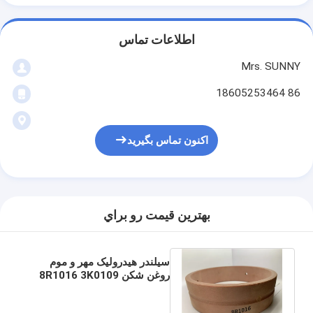
اطلاعات تماس
Mrs. SUNNY
86 18605253464
اکنون تماس بگیرید
بهترين قيمت رو براي
سیلندر هیدرولیک مهر و موم
روغن شکن 8R1016 3K0109
2K0713 استفاده از WEAR
RING WR