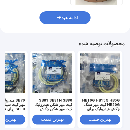
ادامه هید
محصولات توصیه شده
HB10G HB15G HB5G
SB81 SB81N SB80
SB70 هيدرول
HB20G کیت مهر سنگ
کیت مهر شکن هیدرولیک
چکش هیدرولیک برای
کیت مهر شکن چکش
SB80 بر
حفاری خزنده
SOOSAN
ماشین آلات سنگ
بهترین قیمت
بهترین قیمت
بهترین ق