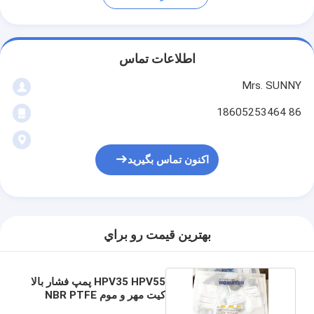
اطلاعات تماس
Mrs. SUNNY
86 18605253464
اکنون تماس بگیرید
بهترين قيمت رو براي
HPV35 HPV55 پمپ فشار بالا
کیت مهر و موم NBR PTFE
مواد PU