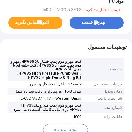
مواد PU
قیمت：قابل مذاکره
MOQ：MOQ 5 SETS
بهترین قیمت
اکنون تماس بگیرید
توضیحات محصول
کیت مهر و موم پمپ فشار بالا HPV55، مهر و
موم پمپ فشار بالا HPV35، کیت حلقه ای با
برجسته
دمای بالا HPV55
,
,
HPV35 High Pressure Pump Seal
HPV55 High Temp O Ring Kit
جزئیات بسته بندی
کیسه PP داخل، جعبه کارتن بیرون
زمان تحویل
ظرف 3-15 روز پس از دریافت سپرده شما
شرایط پرداخت
L/C، D/A، D/P، T/T، Western Union،
کیت مهر و موم پمپ هیدرولیک HPV35
شماره مدل
HPV55 برای بیل مکانیکی استفاده می شود
قابلیت ارائه
1000
بیشتر ببینید