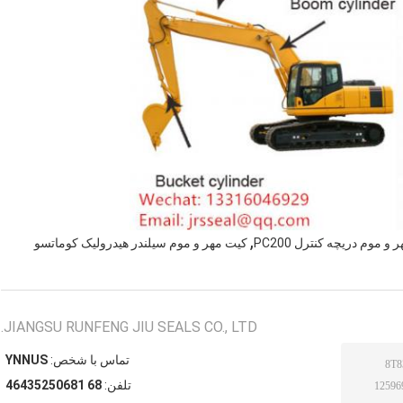
,
و موم دریچه کنترل PC200
کیت مهر و موم سیلندر هیدرولیک کوماتسو
JIANGSU RUNFENG JIU SEALS CO., LTD.
تماس با شخص:
SUNNY
تلفن:
86 18605253464