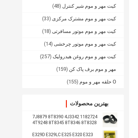
کیت مهر و موم شیر کنترل
(48)
کیت مهر و موم مشترک مرکزی
(33)
کیت مهر و موم موتور مسافرتی
(18)
کیت مهر و موم موتور چرخشی
(14)
کیت مهر و موم روغن هیدرولیک
(257)
مهر و موم برف پاک کن
(159)
O حلقه مهر و موم
(155)
بهترین محصولات
1182724 7J8879 8T8390 4J3342
4T9248 8T8345 8T8346 8T8328
4J2620 8T8355
E329D E329LC E325 E320 E323