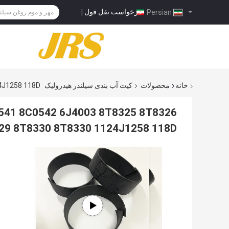
درخواست نقل قول
|
Persian
خانه
محصولات
کیت آب بندی سیلندر هیدرولیک
4J1258 118D
541 8C0542 6J4003 8T8325 8T8326
29 8T8330 8T8330 1124J1258 118D