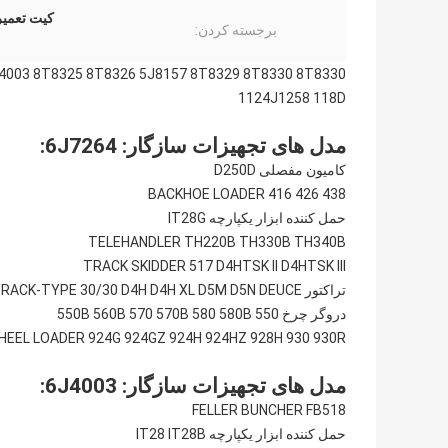
کیت تعمیر
برجسته کردن:
J4003 8T8325 8T8326 5J8157 8T8329 8T8330 8T8330
1124J1258 118D
مدل های تجهیزات سازگار: 6J7264:
کامیون مفصلی D250D
BACKHOE LOADER 416 426 438
حمل کننده ابزار یکپارچه IT28G
TELEHANDLER TH220B TH330B TH340B
TRACK SKIDDER 517 D4HTSK II D4HTSK III
تراکتور TRACK-TYPE 30/30 D4H D4H XL D5M D5N DEUCE
دروگر چرخ 550 550B 560B 570 570B 580 580B
HEEL LOADER 924G 924GZ 924H 924HZ 928H 930 930R
مدل های تجهیزات سازگار: 6J4003:
FELLER BUNCHER FB518
حمل کننده ابزار یکپارچه IT28 IT28B