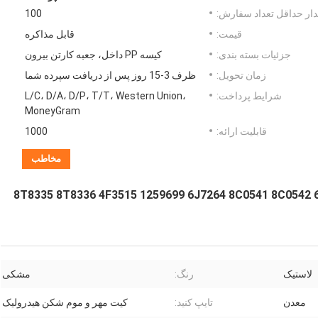
ار حداقل تعداد سفارش:
100
قیمت:
قابل مذاکره
جزئیات بسته بندی:
کیسه PP داخل، جعبه کارتن بیرون
زمان تحویل:
ظرف 3-15 روز پس از دریافت سپرده شما
شرایط پرداخت:
L/C، D/A، D/P، T/T، Western Union،
MoneyGram
قابلیت ارائه:
1000
مخاطب
8T8335 8T8336 4F3515 1259699 6J7264 8C0541 8C0542 
لاستیک
رنگ:
مشکی
معدن
تایپ کنید:
کیت مهر و موم شکن هیدرولیک