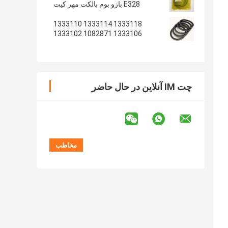
E328 بازو بوم بالکت مهر کیت
1333118 1333114 1333110
1333106 1082871 1333102
1233135 1082869
چت IM آنلاین در حال حاضر