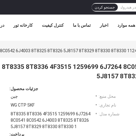
جستجو کردن
همه موارد
اخبار
تماس با ما
کنترل کیفیت
کارخانه تور
درب
 8C0542 6J4003 8T8325 8T8326 5J8157 8T8329 8T8330 8T8330 112
8T8335 8T8336 4F3515 1259699 6J7264 8C0
5J8157 8T83
جزئیات محصول:
محل منبع:
چین
نام تجاری:
WG CTP SKF
شماره مدل:
8T8335 8T8336 4F3515 1259699 6J7264
8C0541 8C0542 6J4003 8T8325 8T8326
5J8157 8T8329 8T8330 8T8330 1
پرداخت: