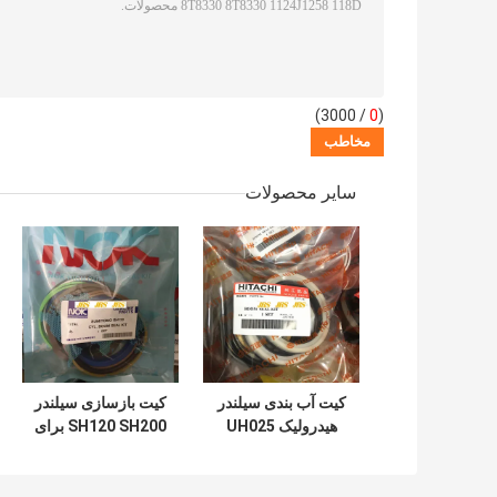
/ 3000)
0
(
سایر محصولات
کیت آب بندی سیلندر
کیت بازسازی سیلندر
هیدرولیک UH025
SH120 SH200 برای
UH083 برای سطل
سطل بازوی بوم بیل
بوم بازوی هیتاچی
مکانیکی