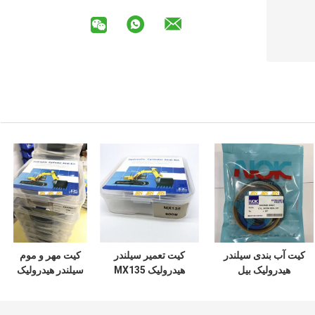
کیت آب بندی سیلندر
کیت تعمیر سیلندر
کیت مهر و موم
هیدرولیک بیل
هیدرولیک MX135
سیلندر هیدرولیک
مکانیکی DOOSAN
سری سوسان
ZAX350 مواد
DX60 7 200 210
مکانیکی
لاستیکی PTFE NBR
PU
300