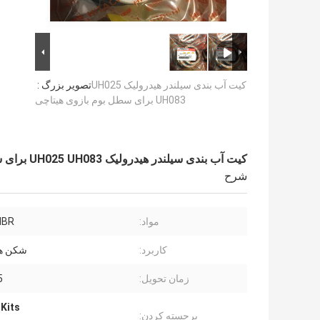
کیت آب بندی سیلندر هیدرولیک UH025
تصویر بزرگ :
UH083 برای سطل بوم بازوی هیتاچی
کیت آب بندی سیلندر هیدرولیک UH025 UH083 برای سطل بوم بازوی هیتاچی
شرح
مواد:
NBR
کاربرد:
شکن هی
زمان تحویل:
15
 Kits
برجسته کردن: