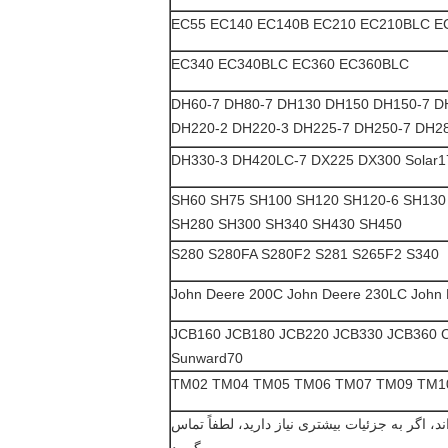
EC55 EC140 EC140B EC210 EC210BLC E
EC340 EC340BLC EC360 EC360BLC
DH60-7 DH80-7 DH130 DH150 DH150-7 D
DH220-2 DH220-3 DH225-7 DH250-7 DH2
DH330-3 DH420LC-7 DX225 DX300 Solar175
SH60 SH75 SH100 SH120 SH120-6 SH130 
SH280 SH300 SH340 SH430 SH450
S280 S280FA S280F2 S281 S265F2 S340
John Deere 200C John Deere 230LC John
JCB160 JCB180 JCB220 JCB330 JCB360
Sunward70
TM02 TM04 TM05 TM06 TM07 TM09 TM1
د، اگر به جزئیات بیشتری نیاز دارید، لطفاً تماس