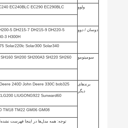
ولوو
C240 EC240BLC EC290 EC290BLC
دوسان / دوو
H200-5 DH215-7 DH215-9 DH220-5
80-3 H300H
 Solar220lc Solar300 Solar340
سومیتومو
SH160 SH200 SH200A3 SH220 SH260 ​​
برندهای
 Deere 240D John Deere 330C bob325
دیگر
 CLG200 LIUGONG922 Sunward60
0 TM18 TM22 GM06 GM08
توجه: همه مدل‌ها در اینجا فهرست نشده‌ان