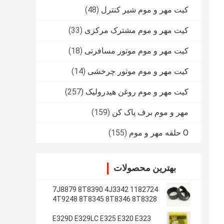
کیت مهر و موم شیر کنترل
(48)
کیت مهر و موم مشترک مرکزی
(33)
کیت مهر و موم موتور مسافرتی
(18)
کیت مهر و موم موتور چرخشی
(14)
کیت مهر و موم روغن هیدرولیک
(257)
مهر و موم برف پاک کن
(159)
O حلقه مهر و موم
(155)
بهترین محصولات
1182724 7J8879 8T8390 4J3342
4T9248 8T8345 8T8346 8T8328
4J2620 8T8355
E329D E329LC E325 E320 E323