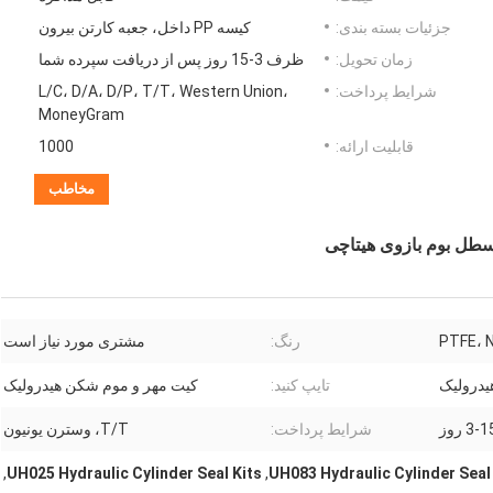
جزئیات بسته بندی:
کیسه PP داخل، جعبه کارتن بیرون
زمان تحویل:
ظرف 3-15 روز پس از دریافت سپرده شما
شرایط پرداخت:
L/C، D/A، D/P، T/T، Western Union،
MoneyGram
قابلیت ارائه:
1000
مخاطب
PTFE، 
رنگ:
مشتری مورد نیاز است
درولیک
تایپ کنید:
کیت مهر و موم شکن هیدرولیک
3- روز
شرایط پرداخت:
T/T، وسترن یونیون
,
UH025 Hydraulic Cylinder Seal Kits
,
UH083 Hydraulic Cylinder Seal