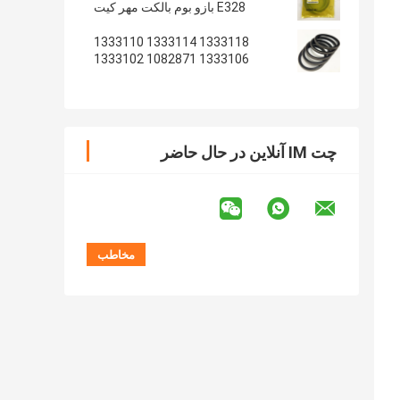
E328 بازو بوم بالکت مهر کیت
1333118 1333114 1333110
1333106 1082871 1333102
1233135 1082869
چت IM آنلاین در حال حاضر