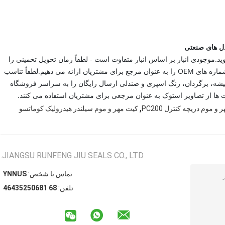
.موجودی انبار بر اساس انبار متفاوت است - لطفاً زمان تحویل تخمینی را
برای دقیق ترین ارسال ما ارجاع دهید ||ما هنگام سفارش، شماره های OEM را به عنوان مرجع برای مشتریان ارائه می دهیم.لطفاً تناسب
 شیشه، برگردان، رنگ اسپری و صندلی ارسال رایگان را به سراسر فروشگاه
 ها از تصاویر استوک به عنوان مرجعی برای مشتریان استفاده می کنند.
,
و موم دریچه کنترل PC200
کیت مهر و موم سیلندر هیدرولیک کوماتسو
JIANGSU RUNFENG JIU SEALS CO., LTD.
تماس با شخص:
SUNNY
تلفن:
86 18605253464