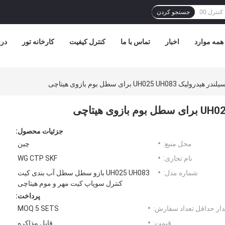
جستجو کردن
همه موارد
اخبار
تماس با ما
کنترل کیفیت
کارخانه تور
درب
UH025 UH0 برای سطل بوم بازوی هیتاچی
جزئیات محصول:
محل منبع:
چین
نام تجاری:
WG CTP SKF
شماره مدل:
UH025 UH083 بازو سطل سطل آب بندی کیت
کنترل سوپاپ کیت مهر و موم هیتاچی
پرداخت:
ار حداقل تعداد سفارش:
MOQ 5 SETS
قیمت:
قابل مذاکره