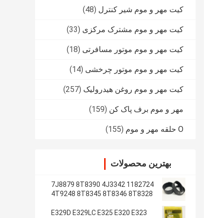
کیت مهر و موم شیر کنترل
(48)
کیت مهر و موم مشترک مرکزی
(33)
کیت مهر و موم موتور مسافرتی
(18)
کیت مهر و موم موتور چرخشی
(14)
کیت مهر و موم روغن هیدرولیک
(257)
مهر و موم برف پاک کن
(159)
O حلقه مهر و موم
(155)
بهترین محصولات
1182724 7J8879 8T8390 4J3342
4T9248 8T8345 8T8346 8T8328
4J2620 8T8355
E329D E329LC E325 E320 E323