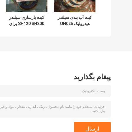
کیت آب بندی سیلندر
کیت بازسازی سیلندر
هیدرولیک UH025
SH120 SH200 برای
UH083 برای سطل
سطل بازوی بوم بیل
بوم بازوی هیتاچی
مکانیکی
پیغام بگذارید