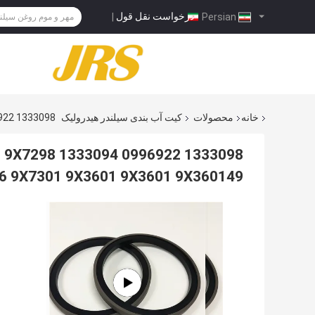
درخواست نقل قول
|
Persian
خانه
محصولات
کیت آب بندی سیلندر هیدرولیک
1333098 0996922 9X3592 9X3589 1082870 9X35950931488 9X7298 1333094 5I5928 9X3586 9X7301 9X3601 9X3601 9X360149
31488 9X7298 1333094
6 9X7301 9X3601 9X3601 9X360149