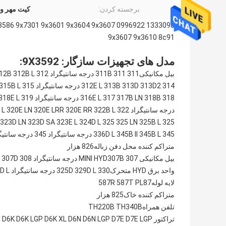
برجسته کردن:
کیت مهر و 
928 9x3586 9x7301 9x3601 9x3604 9x3607
9x3607 9x3610 8c91
مدل های تجهیزات سازگار: 9X3592:
بیل مکانیکی
311
311 درجه سانتیگراد
311B
312 درجه سانتیگراد
312B L
12B
314 درجه سانتیگراد
313D2
313D
313B
312E L
315 درجه سانتیگراد
315B L
318 درجه سانتیگراد
318B
317B LN
317
316E L
319 درجه سانتیگراد
318E L
درجه سانتیگراد
322 درجه سانتیگراد
322B L
320E RR
320E LRR
320E LN
 L
325 درجه سانتیگراد
325B L
325 LN
325
324D L
323E L
323D SA
323D LN
345 درجه سانتیگراد
345B L
345B II
336D L
345 درجه سانتیگراد L
متراکم کننده محل دفن زباله
826 هزار
بیل مکانیکی MINI HYD
307 درجه سانتیگراد
307B
308 درجه سانتیگراد
307D
واحد برق HYD متحرک
330 درجه سانتیگراد
329D L
325D
D L
لایه لوله
PL87
587T
587R
متراکم کننده خاک
825 هزار
تلفن همراه
TH340B
TH220B
تراکتور TRACK-TYPE
D7E LGP
D7E
D6N LGP
D6N
D6K XL
D6K LGP
D6K
P