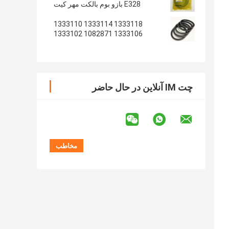
E328 بازو بوم بالکت مهر کیت
1333118 1333114 1333110
1333106 1082871 1333102
1233135 1082869
چت IM آنلاین در حال حاضر