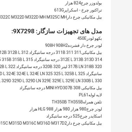
بولدوزر چرخ
824 هزار
تراکتور چرخ - اسکراپر
613G
بیل مکانیکی چرخ دار
M325C MH
M322D MH
M322D
322C
مدل های تجهیزات سازگار: 9X7298:
بکهو لودر
450E
لودر چرخ دار فشرده
908H2
908H
بیل مکانیکی
311
311 درجه سانتیگراد
311B
312 درجه سانتیگراد
312B L
12B
314 درجه سانتیگراد
313D
313B
312E L
315 درجه سانتیگراد
315B L
315B
5
320 لیتر
318B
317B LN
320 درجه سانتیگراد
320B
2B L
سانتیگراد
325 درجه سانتیگراد
325B L
325 L
325
324E LN
324E L
324E
D L
330 درجه سانتیگراد
330B L
329E LN
329E L
329E
329D LN
329D L
329D
L
بیل مکانیکی MINI HYD
308 درجه سانتیگراد
307B
لایه لوله
PL61
تلفن همراه
TH355B
TH350B
لودر چرخ
980 هزار
980 هزار HLG
988 هزار
اسکایدر چرخ
525 درجه سانتیگراد
بیل مکانیکی چرخ دار
M317D2
M316D
M316C
M315D
15C