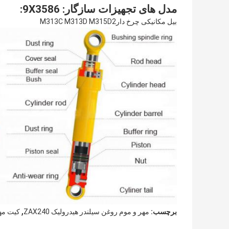
مدل های تجهیزات سازگار: 9X3586:
بیل مکانیکی چرخ دار
M315D2
M313D
M313C
,
برچسب:
مهر و موم روغن سیلندر هیدرولیک ZAX240
کیت مهر 