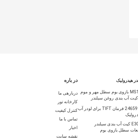
در باره
ر هیدرولیک
MS110 120 180 بازوی بوم سطل مهر و موم
دربارهی ما
کیت آب بندی روغن سیلندر
کارخانه تور
عات یدکی مهر و موم سطل بازوی
2384462 2465916 فرمان TIFT برای لودر آب
کنترل کیفیت
درولیک
تماس با ما
E307 E308 E70 کیت آب بندی سیلندر
اخبار
عات سطل بازوی بوم
نقشه سایت