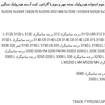
موم استوانه هیدرولیک
,
بسته مهر و موم با گارانتی
,
کیت آب‌بند هیدرولیک سنگین
1333098 0996922 9x3592 9x3589 1082870 9x3595 0931488 9x7298 1333094 5i5
3
312
311D LRR
312 درجه سانتیگراد L
312E
312D L
312D
315D L
314D CR
314D LCR
314E CR
314E LCR
315
315B
318D2 L
318D L
320 لیتر
319D LN
319D L
319D
320
320B
320D
320D FM
320D FM RR
320D2
320D2 L
320E
320E
323D L
330 درجه سانتیگراد
330B L
325D L
325D
330D L
M325D L MH
M325D MH
308D
330D L
336
D5R LG