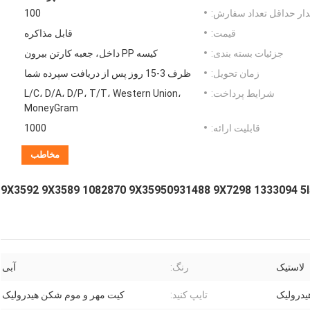
ار حداقل تعداد سفارش:
100
قیمت:
قابل مذاکره
جزئیات بسته بندی:
کیسه PP داخل، جعبه کارتن بیرون
زمان تحویل:
ظرف 3-15 روز پس از دریافت سپرده شما
شرایط پرداخت:
L/C، D/A، D/P، T/T، Western Union،
MoneyGram
قابلیت ارائه:
1000
مخاطب
1333098 0996922 9X3592 9X3589 1082870 9X35950931488 9X7298 1333
لاستیک
رنگ:
آبی
درولیک
تایپ کنید:
کیت مهر و موم شکن هیدرولیک