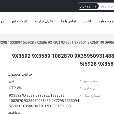
جستجو کردن
همه موارد
اخبار
تماس با ما
کنترل کیفیت
کارخانه تور
درب
1333098 0996922 9X3592 9X3589 1082870 9X359509
5I5928 9X358
جزئیات محصول:
محل منبع:
چین
نام تجاری:
CTP WG
شماره مدل:
1333098 0996922 9X3592 9X3589
1082870 9X35950931488 9X7298 1333094
5I5928 9X3586 9X7301 9X3601 9X360
پرداخت: