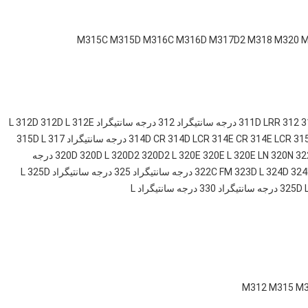
M315C
M315D
M316C
M316D
M317D2
M318
M320
M
3
312
311D LRR
312 درجه سانتیگراد L
312E
312D L
312D
315D L
317
314D CR
314D LCR
314E CR
314E LCR
31
32
320N
320E LN
320E L
320E
320D2 L
320D2
320D L
320D
322 درجه
324
324D
323D L
322C FM
325 درجه سانتیگراد L
325D
325D 
330 درجه سانتیگراد L
M312
M315
M3