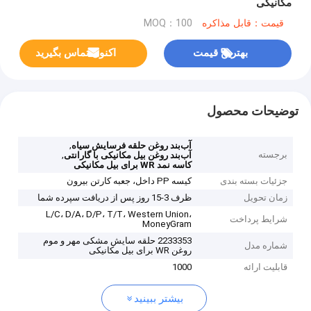
مکانیکی
قیمت：قابل مذاکره
MOQ：100
بهترین قیمت
اکنون تماس بگیرید
توضیحات محصول
,
آب‌بند روغن حلقه فرسایش سیاه
برجسته
,
آب‌بند روغن بیل مکانیکی با گارانتی
کاسه نمد WR برای بیل مکانیکی
جزئیات بسته بندی
کیسه PP داخل، جعبه کارتن بیرون
زمان تحویل
ظرف 3-15 روز پس از دریافت سپرده شما
L/C، D/A، D/P، T/T، Western Union،
شرایط پرداخت
MoneyGram
2233353 حلقه سایش مشکی مهر و موم
شماره مدل
روغن WR برای بیل مکانیکی
قابلیت ارائه
1000
بیشتر ببینید