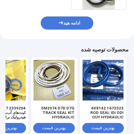
ادامه هید
محصولات توصیه شده
 3769017
5M2074 D7D D7G
1672323 6V8142
ROD SEAL IDI ODI
TRACK SEAL KIT
کیت‌های آب‌بندی
OUY HYDRAULIC
HYDRAULIC
هیدرولیک برای ل
TRANSMISSION
SEAL PU
SEAL KIT NBR
بهترین قیمت
بهترین قیمت
بهترین ق