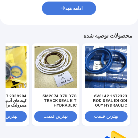
ادامه هید
محصولات توصیه شده
 3769017
5M2074 D7D D7G
1672323 6V8142
ROD SEAL IDI ODI
TRACK SEAL KIT
کیت‌های آب‌بندی
OUY HYDRAULIC
HYDRAULIC
هیدرولیک برای ل
TRANSMISSION
SEAL PU
SEAL KIT NBR
بهترین قیمت
بهترین قیمت
بهترین ق