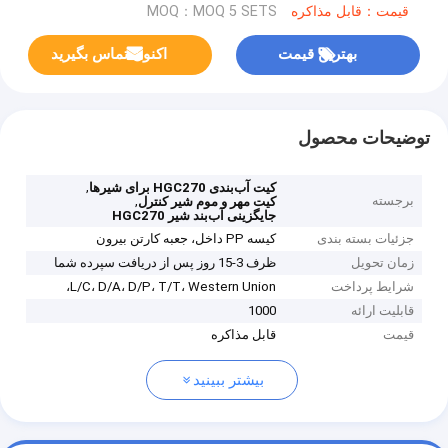
قیمت：قابل مذاکره
MOQ：MOQ 5 SETS
بهترین قیمت
اکنون تماس بگیرید
توضیحات محصول
,
کیت آب‌بندی HGC270 برای شیرها
برجسته
,
کیت مهر و موم شیر کنترل
جایگزینی آب‌بند شیر HGC270
جزئیات بسته بندی
کیسه PP داخل، جعبه کارتن بیرون
زمان تحویل
ظرف 3-15 روز پس از دریافت سپرده شما
شرایط پرداخت
L/C، D/A، D/P، T/T، Western Union،
قابلیت ارائه
1000
قیمت
قابل مذاکره
بیشتر ببینید