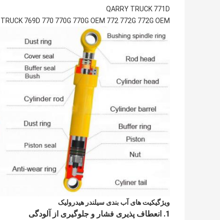
QARRY TRUCK 771D
TRUCK 769D 770 770G 770G OEM 772 772G 772G OEM
ویژگی
کیت های آب بندی سیلندر هیدرولیک
1. انعطاف پذیری فشار و جلوگیری از آلودگی