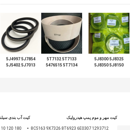
5J4997 5J7854
5T7132 5T7133
5J8300 5J8325
5J5402 5J7013
5476515 5T7134
5J8350 5J8150
5J8175 5J8200
2192435 کیت مهر
6J1972 SPG
5J4986 5J4987
5T7137 5T7138
5J0964 5J8225
5J4989 8J6213
5T7132 5T7133
5J8275 5J8400
5J4991 5J4988
5T7134 5T7130
1672190 1672300
5J4990 5J4992
5T7131 5T7135
28922935
28922935
5T7136 5T713
لودر
کیت مهر و موم پمپ هیدرولیک
کیت آب بندی سیلند
8C5163 9X7326 8T6923 6E0307 1293712