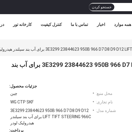
جستجو کردن
همه موارد
اخبار
تماس با ما
کنترل کیفیت
کارخانه تور
درب
3E3299 23844623 950B 966 D7 D8 برای آب بند سیلندر هیدرولیک لودر
3E3299 23844623 950B 966 D7 D8 D9 D12 LIFT TIFT STEERING 966C برای آب بند
جزئیات محصول:
محل منبع:
چین
نام تجاری:
WG CTP SKF
شماره مدل:
3E3299 23844623 950B 966 D7 D8 D9 D12
LIFT TIFT STEERING 966C برای آب بند سیلندر
هیدرولیک لودر
پرداخت: