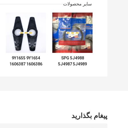
سایر محصولات
9Y1655 9Y1654
SPG 5J4988
1606387 1606386
5J4987 5J4989
D7 D8 D9 D12
5J4997 5J7854
LIFT TIFT
5J5402 5J7013
STEERING 966C
6J1972 8J6213
5J4991 5J4986
برای لودر آب بند
5J4990 5J4992
سیلندر هیدرولیک
لودر
پیغام بگذارید