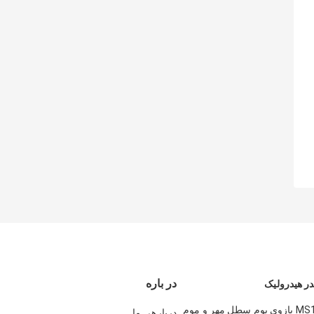
در باره
ر هیدرولیک
MS110 120 180 بازوی بوم سطل مهر و موم
دربارهی ما