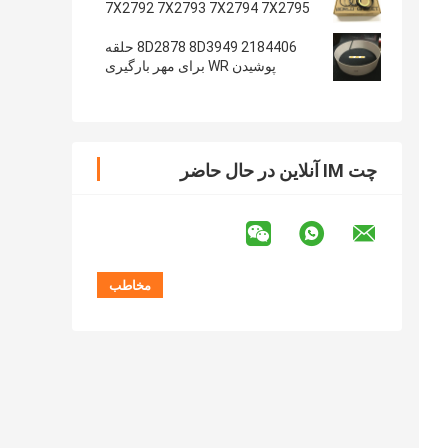
7X2792 7X2793 7X2794 7X2795
2184406 8D2878 8D3949 حلقه
پوشیدن WR برای مهر بارگیری
چت IM آنلاین در حال حاضر