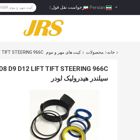
درخواست نقل قول
|
Persian
خانه
محصولات
کیت های مهر و موم
 D9 D12 LIFT TIFT STEERING 966C
سیلندر هیدرولیک لودر