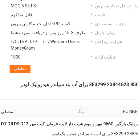
ار حداقل تعداد سفارش:
MOQ 5 SETS
قیمت:
قابل مذاکره
جزئیات بسته بندی:
کیسه PP داخل، جعبه کارتن بیرون
زمان تحویل:
ظرف 3-15 روز پس از دریافت سپرده شما
شرایط پرداخت:
L/C، D/A، D/P، T/T، Western Union،
MoneyGram
قابلیت ارائه:
1000
مخاطب
ی آب بند سیلندر هیدرولیک لودر
PU NBR
رنگ:
مشکی
ولیک بارگیر
,
966C مهر و موم شیب دار لایت فرمان
,
کیت مهر D7 D8 D9 D12
لندر هیدرولیک لودر