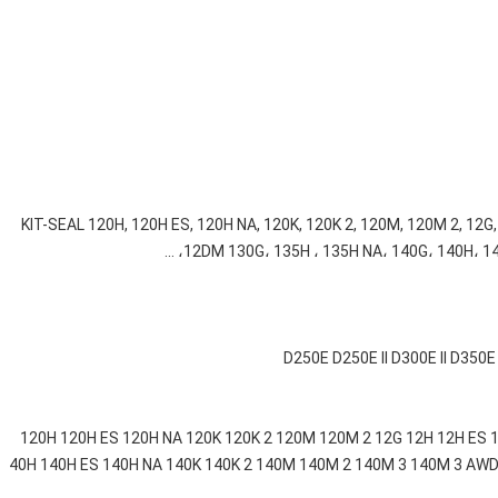
KIT-SEAL 120H, 120H ES, 120H NA, 120K, 120K 2, 120M, 120M 2, 12G, 12H, 12 ,
12DM 130G، 135H ، 135H NA، 140G، 140H، 140H
120H 120H ES 120H NA 120K 120K 2 120M 120M 2 12G 12H 12H ES 12H NA 
40H 140H ES 140H NA 140K 140K 2 140M 140M 2 140M 3 140M 3 AWD