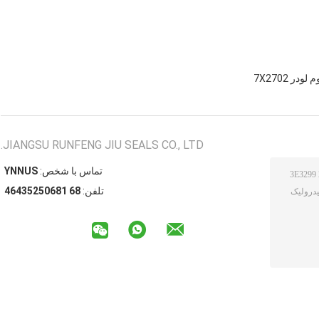
در 7X2702
JIANGSU RUNFENG JIU SEALS CO., LTD.
تماس با شخص:
SUNNY
تلفن:
86 18605253464