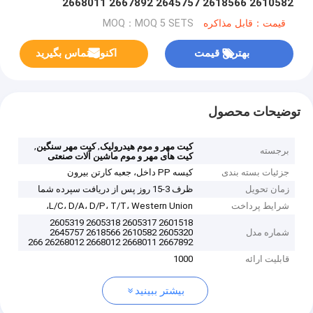
2610582 2618566 2645757 2667892 2668011
2668012 26268012 266268015
قیمت：قابل مذاکره
MOQ：MOQ 5 SETS
بهترین قیمت
اکنون تماس بگیرید
توضیحات محصول
,
,
کیت مهر و موم هیدرولیک
کیت مهر سنگین
برجسته
کیت های مهر و موم ماشین آلات صنعتی
جزئیات بسته بندی
کیسه PP داخل، جعبه کارتن بیرون
زمان تحویل
ظرف 3-15 روز پس از دریافت سپرده شما
شرایط پرداخت
L/C، D/A، D/P، T/T، Western Union،
2601518 2605317 2605318 2605319
شماره مدل
2605320 2610582 2618566 2645757
2667892 2668011 2668012 26268012 266
قابلیت ارائه
1000
بیشتر ببینید