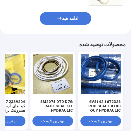
266268015
ادامه هید
محصولات توصیه شده
 3769017
5M2074 D7D D7G
1672323 6V8142
ROD SEAL IDI ODI
TRACK SEAL KIT
کیت‌های آب‌بندی
OUY HYDRAULIC
HYDRAULIC
هیدرولیک برای ل
TRANSMISSION
SEAL PU
SEAL KIT NBR
بهترین قیمت
بهترین قیمت
بهترین ق