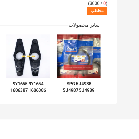
/ 3000)
0
(
سایر محصولات
9Y1655 9Y1654
SPG 5J4988
1606387 1606386
5J4987 5J4989
D7 D8 D9 D12
5J4997 5J7854
LIFT TIFT
5J5402 5J7013
STEERING 966C
6J1972 8J6213
5J4991 5J4986
برای لودر آب بند
5J4990 5J4992
سیلندر هیدرولیک
لودر