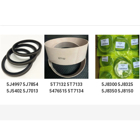
5J4997 5J7854
5T7132 5T7133
5J8300 5J8325
5J5402 5J7013
5476515 5T7134
5J8350 5J8150
5J8175 5J8200
2192435 کیت مهر
6J1972 SPG
5J4986 5J4987
5T7137 5T7138
5J0964 5J8225
5J4989 8J6213
5T7132 5T7133
5J8275 5J8400
5J4991 5J4988
5T7134 5T7130
1672190 1672300
5J4990 5J4992
5T7131 5T7135
28922935
28922935
5T7136 5T713
لودر