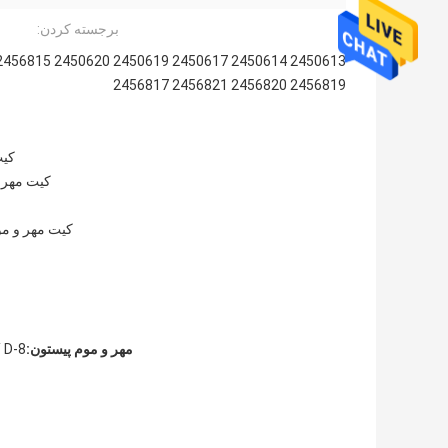
برجسته کردن:
2456819 2456820 2456821 2456817
کیت BOOM CYL SEAL .کیت مهر و موم سیلن
کیت مهر و
کیت مهر و موم شیر کنتر
مهر و موم پیستون:
 D-8