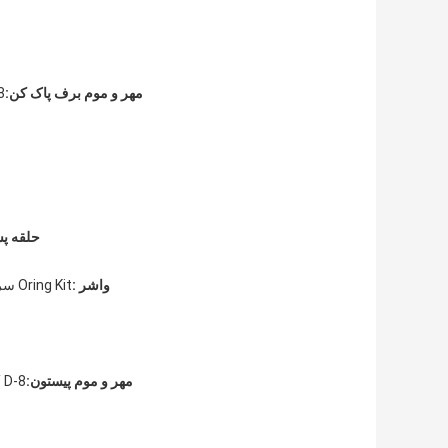
مهر و موم برف پاک کن:
8
حلقه پش
واشر :
Oring Kit سری G سری AS سری S سری M 1.5 سری M 2.0 سری M 1.9 سری M 2.4 سری
مهر و موم پیستون:
 D-8