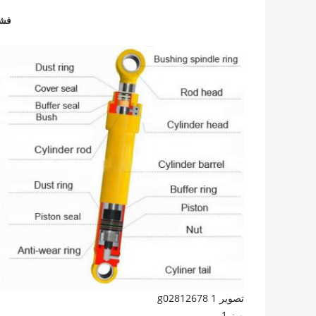
فشا
تصویر 1 g02812678
میز 1