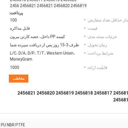
2456819 2456820 2456821 2456821 2456
پرداخت:
ار حداقل تعداد سفارش:
100
قیمت:
قابل مذاکره
جزئیات بسته بندی:
کیسه PP داخل، جعبه کارتن بیرون
زمان تحویل:
ظرف 3-15 روز پس از دریافت سپرده شما
شرایط پرداخت:
L/C، D/A، D/P، T/T، Western Union،
MoneyGram
قابلیت ارائه:
1000
مخاطب
2450613 2450614 2450617 2450619 2450620 2456815 2456817 2456818 2456819 2456820 2456821
PU NBR PTFE