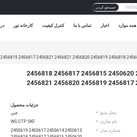
جستجو کردن
همه موارد
اخبار
تماس با ما
کنترل کیفیت
کارخانه تور
درب
2450613 2450614 2450617 2450619 2450620 2456815 2456817 2456818
2456819 2456820 2456821 2456821 2456817 2456819 2456820 2456821
جزئیات محصول:
محل منبع:
چین
نام تجاری:
WG CTP SKF
شماره مدل:
2450613 2450614 2450617 2450619
2450620 2456815 2456817 2456818