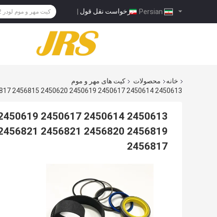
درخواست نقل قول
|
Persian
خانه
محصولات
کیت های مهر و موم
2450613 2450614 2450617 2450619 2450620 2456815 2456817 2456818 2456819 2456820 2456821 2456821 2456817 2456819 2456820 2456821 2456817
2456817