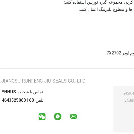
در 7X2702
JIANGSU RUNFENG JIU SEALS CO., LTD.
تماس با شخص:
SUNNY
تلفن:
86 18605253464