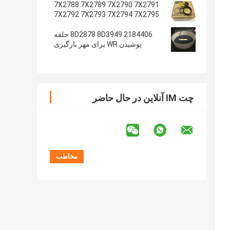
7X2788 7X2789 7X2790 7X2791
7X2792 7X2793 7X2794 7X2795
2184406 8D2878 8D3949 حلقه
پوشیدن WR برای مهر بارگیری
چت IM آنلاین در حال حاضر