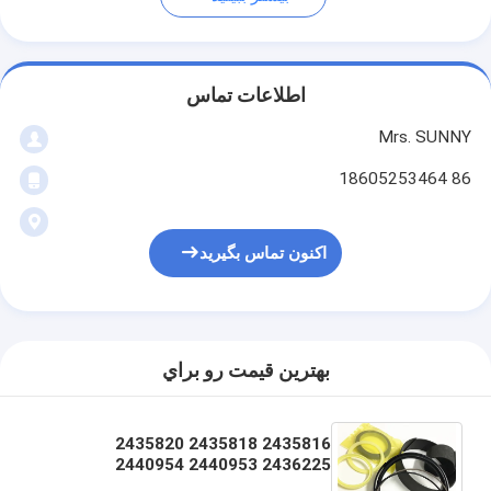
اطلاعات تماس
Mrs. SUNNY
86 18605253464
اکنون تماس بگیرید
بهترين قيمت رو براي
2435816 2435818 2435820
2436225 2440953 2440954
2440955 2440957 2440958