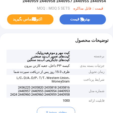
2440954 2440955 2440957 2440958 2440959
2440960 2440960 242442460
قیمت：قابل مذاکره
MOQ：MOQ 5 SETS
بهترین قیمت
اکنون تماس بگیرید
توضیحات محصول
,
کیت مهر و موم هیدرولیک
برجسته
,
کیت‌های تعمیر آب‌بند صنعتی
کیت‌های جایگزینی آب‌بند سنگین
جزئیات بسته بندی
کیسه PP داخل، جعبه کارتن بیرون
زمان تحویل
ظرف 3-15 روز پس از دریافت سپرده شما
L/C، D/A، D/P، T/T، Western Union،
شرایط پرداخت
MoneyGram
2435816 2435818 2435820 2436225
شماره مدل
2440953 2440954 2440955 2440957
2440958 2440959 2440960 2440960 2424
قابلیت ارائه
1000
بیشتر ببینید