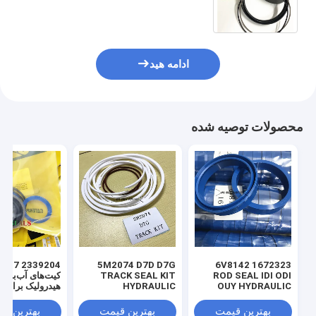
2440959 2440960 2440960
242442460
ادامه هید
محصولات توصیه شده
 3769017
5M2074 D7D D7G
1672323 6V8142
ROD SEAL IDI ODI
TRACK SEAL KIT
کیت‌های آب‌بندی
OUY HYDRAULIC
HYDRAULIC
هیدرولیک برای ل
TRANSMISSION
SEAL PU
SEAL KIT NBR
بهترین قیمت
بهترین قیمت
بهترین ق