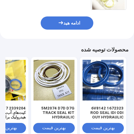
244242070
ادامه هید
محصولات توصیه شده
 3769017
5M2074 D7D D7G
1672323 6V8142
ROD SEAL IDI ODI
TRACK SEAL KIT
کیت‌های آب‌بندی
OUY HYDRAULIC
HYDRAULIC
هیدرولیک برای ل
TRANSMISSION
SEAL PU
SEAL KIT NBR
بهترین قیمت
بهترین قیمت
بهترین ق