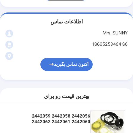
اطلاعات تماس
Mrs. SUNNY
86 18605253464
اکنون تماس بگیرید
بهترين قيمت رو براي
2442056 2442058 2442059
2442060 2442061 2442062
2442064 2442065 2442067
2442069 2442070 244242070