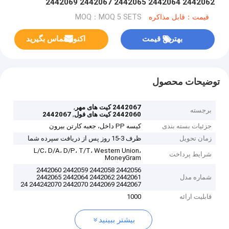
2442062 2442064 2442065 2442067 2442069
2442070 244242070 244242070
قیمت：قابل مذاکره
MOQ：MOQ 5 SETS
بهترین قیمت
اکنون تماس بگیرید
توضیحات محصول
,
2442067 کیت های مهر
برجسته
,
2442060 کیت های فول
2442067
جزئیات بسته بندی
کیسه PP داخل، جعبه کارتن بیرون
زمان تحویل
ظرف 3-15 روز پس از دریافت سپرده شما
L/C، D/A، D/P، T/T، Western Union،
شرایط پرداخت
MoneyGram
2442056 2442058 2442059 2442060
شماره مدل
2442061 2442062 2442064 2442065
2442067 2442069 2442070 244242070 24
قابلیت ارائه
1000
بیشتر ببینید