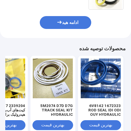
ادامه هید
محصولات توصیه شده
 3769017
5M2074 D7D D7G
1672323 6V8142
ROD SEAL IDI ODI
TRACK SEAL KIT
کیت‌های آب‌بندی
OUY HYDRAULIC
HYDRAULIC
هیدرولیک برای ل
TRANSMISSION
SEAL PU
SEAL KIT NBR
بهترین قیمت
بهترین قیمت
بهترین ق