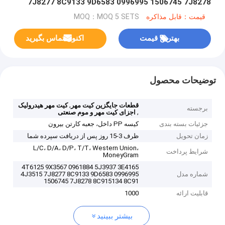
7J8277 8C9133 9D6583 0996995 1506745 7J8278
8C915134 8C9151349D
قیمت：قابل مذاکره
MOQ：MOQ 5 SETS
بهترین قیمت
اکنون تماس بگیرید
توضیحات محصول
,
قطعات جایگزین کیت مهر
کیت مهر هیدرولیک
برجسته
,
اجزای کیت مهر و موم صنعتی
جزئیات بسته بندی
کیسه PP داخل، جعبه کارتن بیرون
زمان تحویل
ظرف 3-15 روز پس از دریافت سپرده شما
L/C، D/A، D/P، T/T، Western Union،
شرایط پرداخت
MoneyGram
4T6125 9X3567 0961884 5J3937 3E4165
شماره مدل
4J3515 7J8277 8C9133 9D6583 0996995
1506745 7J8278 8C915134 8C91
قابلیت ارائه
1000
بیشتر ببینید