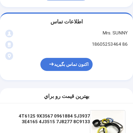
اطلاعات تماس
Mrs. SUNNY
86 18605253464
اکنون تماس بگیرید
بهترين قيمت رو براي
4T6125 9X3567 0961884 5J3937
3E4165 4J3515 7J8277 8C9133
9D6583 0996995 1506745 7J8278
8C915134 8C9151349D