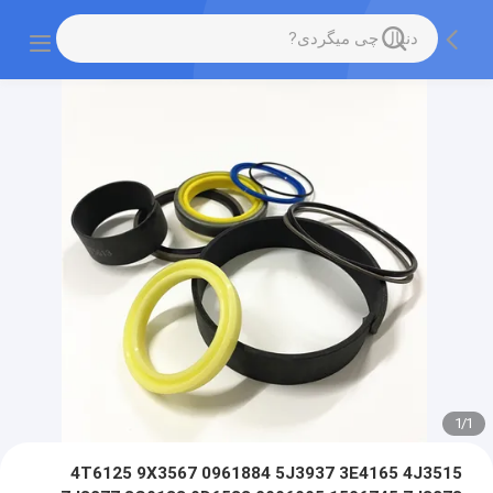
1
/
1
4T6125 9X3567 0961884 5J3937 3E4165 4J3515