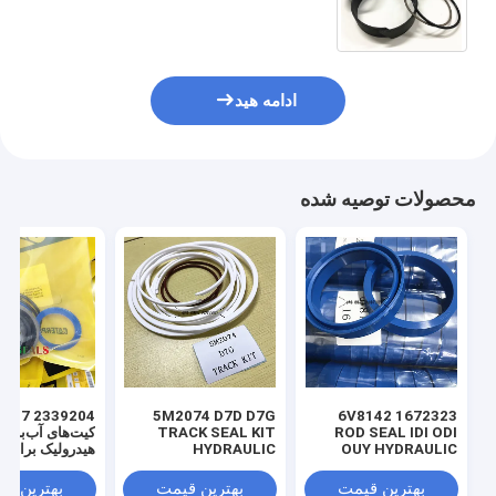
1211611114 1211611114
ادامه هید
محصولات توصیه شده
 3769017
5M2074 D7D D7G
1672323 6V8142
ROD SEAL IDI ODI
TRACK SEAL KIT
کیت‌های آب‌بندی
OUY HYDRAULIC
HYDRAULIC
هیدرولیک برای ل
TRANSMISSION
SEAL PU
SEAL KIT NBR
بهترین قیمت
بهترین قیمت
بهترین ق