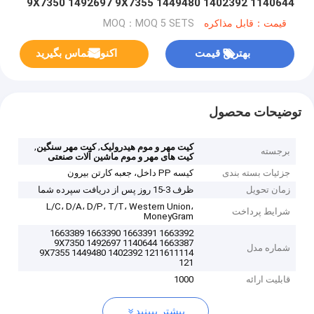
1140644 9X7350 1492697 9X7355 1449480 1402392
1211611114 1211611114
قیمت：قابل مذاکره
MOQ：MOQ 5 SETS
بهترین قیمت
اکنون تماس بگیرید
توضیحات محصول
,
,
کیت مهر و موم هیدرولیک
کیت مهر سنگین
برجسته
کیت های مهر و موم ماشین آلات صنعتی
جزئیات بسته بندی
کیسه PP داخل، جعبه کارتن بیرون
زمان تحویل
ظرف 3-15 روز پس از دریافت سپرده شما
L/C، D/A، D/P، T/T، Western Union،
شرایط پرداخت
MoneyGram
1663392 1663391 1663390 1663389
1663387 1140644 9X7350 1492697
شماره مدل
9X7355 1449480 1402392 1211611114
121
قابلیت ارائه
1000
بیشتر ببینید