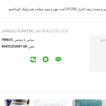
,
و موم دریچه کنترل PC200
کیت مهر و موم سیلندر هیدرولیک کوماتسو
JIANGSU RUNFENG JIU SEALS CO., LTD.
تماس با شخص:
SUNNY
تلفن:
86 18605253464