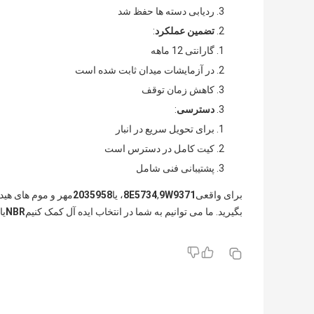
ردیابی دسته ها حفظ شد
تضمین عملکرد
:
گارانتی 12 ماهه
در آزمایشات میدان ثابت شده است
کاهش زمان توقف
دسترسی
:
برای تحویل سریع در انبار
کیت کامل در دسترس است
پشتیبانی فنی شامل
برای واقعی
9W9371
,
8E5734
، یا
2035958
مهر و موم های هید
بگیرید. ما می توانیم به شما در انتخاب ایده آل کمک کنیم
NBR
یا