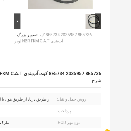
8E5734 2035957 8E5736 کیت
تصویر بزرگ :
آب‌بندی NBR FKM C.A.T لودر
8E5734 2035957 8E5736 کیت آب‌بندی NBR FKM C.A.T لودر
شرح
روش حمل و نقل:
از طریق دریا، از طریق هوا، با
پرداخت:
نوع مهر ROD:
مارک آ