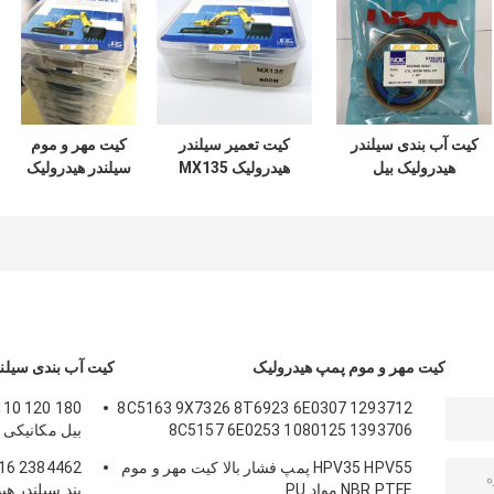
کیت آب بندی سیلندر
کیت تعمیر سیلندر
کیت مهر و موم
هیدرولیک بیل
هیدرولیک MX135
سیلندر هیدرولیک
مکانیکی DOOSAN
سری سوسان
ZAX350 مواد
DX60 7 200 210
مکانیکی
لاستیکی PTFE NBR
PU
300
کیت مهر و موم پمپ هیدرولیک
کیت آب بندی سیلند
8C5163 9X7326 8T6923 6E0307 1293712
8C5157 6E0253 1080125 1393706
بیل مکانیکی 
8T1797 8C5160 1086211 11213709
هیدرولیک قط
HPV35 HPV55 پمپ فشار بالا کیت مهر و موم
12913709 12913709
بوم
NBR PTFE مواد PU
بند سیلندر هی