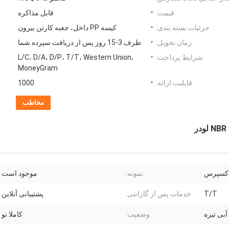
قیمت:
قابل مذاکره
جزئیات بسته بندی:
کیسه PP داخل، جعبه کارتن بیرون
زمان تحویل:
ظرف 3-15 روز پس از دریافت سپرده شما
شرایط پرداخت:
L/C، D/A، D/P، T/T، Western Union،
MoneyGram
قابلیت ارائه:
1000
مخاطب
 اکسپرس
نمونه:
موجود است
T/T
خدمات پس از گارانتی:
پشتیبانی آنلاین
بی تیره
وضعیت:
کاملا نو