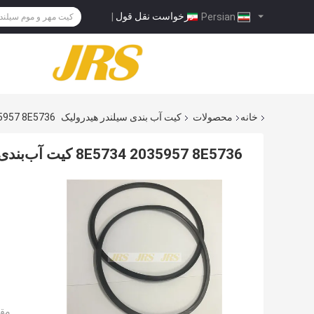
درخواست نقل قول
|
Persian
خانه
محصولات
کیت آب بندی سیلندر هیدرولیک
8E5734 2035957 8E5736 کیت 
8E5734 2035957 8E5736 کیت آب‌بندی NBR FKM C.A.T لودر
مقد