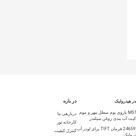
در باره
ر هیدرولیک
MS110 120 180 بازوی بوم سطل مهر و موم
دربارهی ما
کیت آب بندی روغن سیلندر
کارخانه تور
عات یدکی مهر و موم سطل بازوی
2384462 2465916 فرمان TIFT برای لودر آب
کنترل کیفیت
درولیک