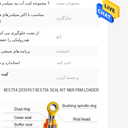
محتویات بسته:
1 مجموعه کیت آب بند سیلندر هیدرولیک
متناسب با اکثر سیلندرهای ه
سازگاری:
ا
از نشت جلوگیری می کند
تابع:
هیدرولیکی را حفظ
استفاده:
برنامه های صنعتی 
تایپ کنید:
استاندارد و
کیت مه
برجسته کردن:
8E5734 2035957 8E5736 SEAL KIT NBR FKM LOADER