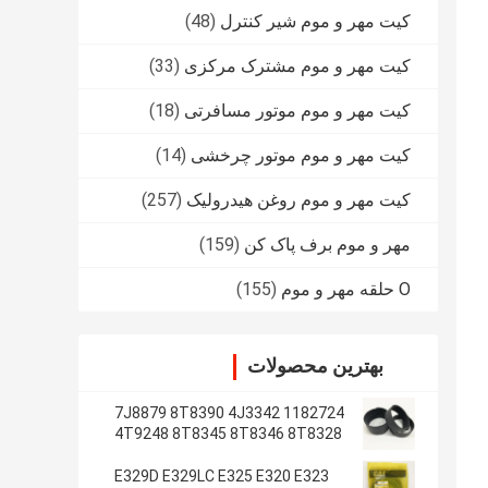
کیت مهر و موم شیر کنترل
(48)
کیت مهر و موم مشترک مرکزی
(33)
کیت مهر و موم موتور مسافرتی
(18)
کیت مهر و موم موتور چرخشی
(14)
کیت مهر و موم روغن هیدرولیک
(257)
مهر و موم برف پاک کن
(159)
O حلقه مهر و موم
(155)
بهترین محصولات
1182724 7J8879 8T8390 4J3342
4T9248 8T8345 8T8346 8T8328
4J2620 8T8355
E329D E329LC E325 E320 E323