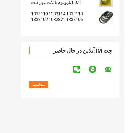
E328 بازو بوم بالکت مهر کیت
1333118 1333114 1333110
1333106 1082871 1333102
1233135 1082869
چت IM آنلاین در حال حاضر