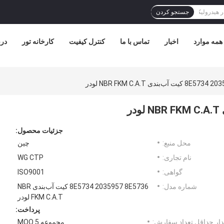
جستجو کردن
همه موارد
اخبار
تماس با ما
کنترل کیفیت
کارخانه تور
درب
آب‌بندی NBR FKM C.A.T لودر
جزئیات محصول:
محل منبع:
چین
نام تجاری:
WG CTP
گواهی:
ISO9001
شماره مدل:
8E5734 2035957 8E5736 کیت آب‌بندی NBR
FKM C.A.T لودر
پرداخت:
ار حداقل تعداد سفارش:
مجموعه MOQ 5