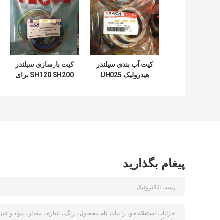
کیت آب بندی سیلندر
کیت بازسازی سیلندر
هیدرولیک UH025
SH120 SH200 برای
UH083 برای سطل
سطل بازوی بوم بیل
بوم بازوی هیتاچی
مکانیکی
پیغام بگذارید