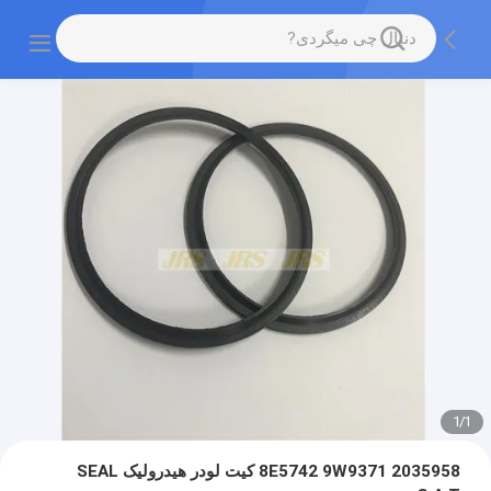
1
/
1
8E5742 9W9371 2035958 کیت لودر هیدرولیک SEAL