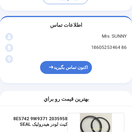
اطلاعات تماس
Mrs. SUNNY
86 18605253464
اکنون تماس بگیرید
بهترين قيمت رو براي
8E5742 9W9371 2035958
کیت لودر هیدرولیک SEAL
C.A.T