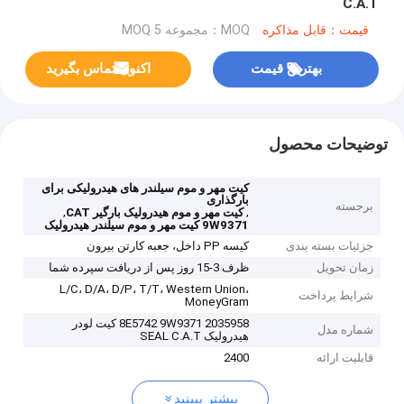
C.A.T
قیمت：قابل مذاکره
MOQ：مجموعه MOQ 5
بهترین قیمت
اکنون تماس بگیرید
توضیحات محصول
کیت مهر و موم سیلندر های هیدرولیکی برای
بارگذاری
برجسته
,
,
کیت مهر و موم هیدرولیک بارگیر CAT
9W9371 کیت مهر و موم سیلندر هیدرولیک
جزئیات بسته بندی
کیسه PP داخل، جعبه کارتن بیرون
زمان تحویل
ظرف 3-15 روز پس از دریافت سپرده شما
L/C، D/A، D/P، T/T، Western Union،
شرایط پرداخت
MoneyGram
8E5742 9W9371 2035958 کیت لودر
شماره مدل
هیدرولیک SEAL C.A.T
قابلیت ارائه
2400
بیشتر ببینید