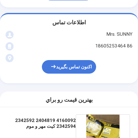
اطلاعات تماس
Mrs. SUNNY
86 18605253464
اکنون تماس بگیرید
بهترين قيمت رو براي
4160092 2404819 2342592
2342594 کیت مهر و موم
سیلندر هیدرولیک