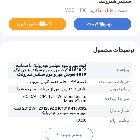
سیلندر هیدرولیک
قیمت：قابل مذاکره
MOQ：100
بهترین قیمت
اکنون تماس بگیرید
توضیحات محصول
,
کیت مهر و موم سیلندر هیدرولیک با ضمانت
برجسته
,
4160092 کیت مهر و موم سیلندر هیدرولیک
4819 تعویض مهر و موم سیلندر هیدرولیک
جزئیات بسته بندی
کیسه PP داخل، جعبه کارتن بیرون
زمان تحویل
ظرف 3-15 روز پس از دریافت سپرده شما
L/C، D/A، D/P، T/T، Western Union،
شرایط پرداخت
MoneyGram
4160092 2404819 2342592 2342594 کیت
شماره مدل
مهر و موم سیلندر هیدرولیک
قابلیت ارائه
10000
بیشتر ببینید