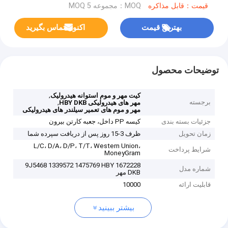
قیمت：قابل مذاکره
MOQ：مجموعه MOQ 5
بهترین قیمت
اکنون تماس بگیرید
توضیحات محصول
,
کیت مهر و موم استوانه هیدرولیک
برجسته
,
مهر های هیدرولیکی HBY DKB
مهر و موم های تعمیر سیلندر های هیدرولیکی
جزئیات بسته بندی
کیسه PP داخل، جعبه کارتن بیرون
زمان تحویل
ظرف 3-15 روز پس از دریافت سپرده شما
L/C، D/A، D/P، T/T، Western Union،
شرایط پرداخت
MoneyGram
1672228 9J5468 1339572 1475769 HBY
شماره مدل
DKB مهر
قابلیت ارائه
10000
بیشتر ببینید