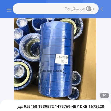
1
/
1
1672228 9J5468 1339572 1475769 HBY DKB مهر