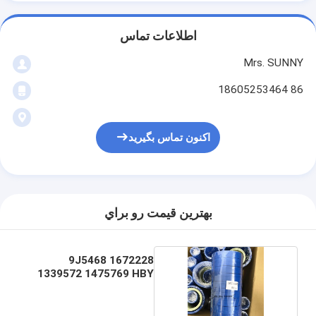
اطلاعات تماس
Mrs. SUNNY
86 18605253464
اکنون تماس بگیرید
بهترين قيمت رو براي
1672228 9J5468
1339572 1475769 HBY
DKB مهر