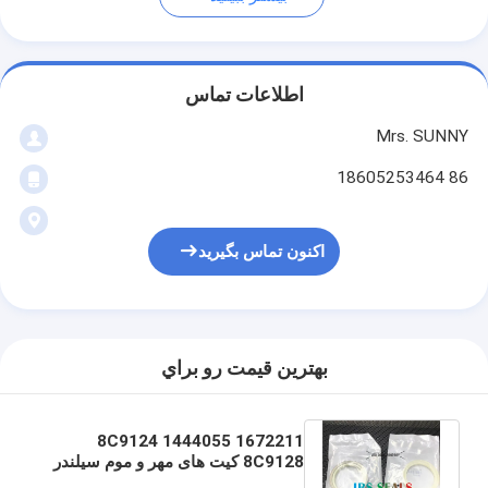
اطلاعات تماس
Mrs. SUNNY
86 18605253464
اکنون تماس بگیرید
بهترين قيمت رو براي
1672211 8C9124 1444055
8C9128 کیت های مهر و موم سیلندر
هیدرولیک HBY PU HBI HBK