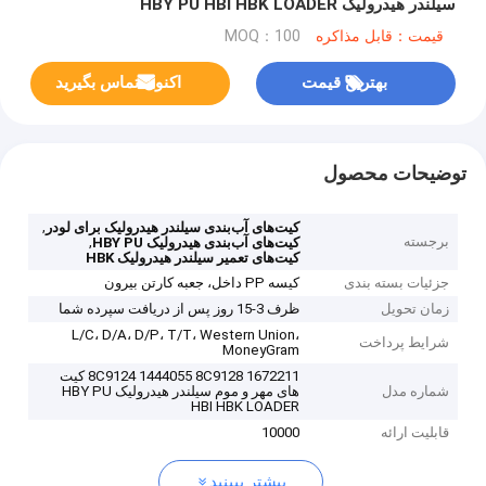
سیلندر هیدرولیک HBY PU HBI HBK LOADER
قیمت：قابل مذاکره
MOQ：100
بهترین قیمت
اکنون تماس بگیرید
توضیحات محصول
,
کیت‌های آب‌بندی سیلندر هیدرولیک برای لودر
برجسته
,
کیت‌های آب‌بندی هیدرولیک HBY PU
کیت‌های تعمیر سیلندر هیدرولیک HBK
جزئیات بسته بندی
کیسه PP داخل، جعبه کارتن بیرون
زمان تحویل
ظرف 3-15 روز پس از دریافت سپرده شما
L/C، D/A، D/P، T/T، Western Union،
شرایط پرداخت
MoneyGram
1672211 8C9124 1444055 8C9128 کیت
شماره مدل
های مهر و موم سیلندر هیدرولیک HBY PU
HBI HBK LOADER
قابلیت ارائه
10000
بیشتر ببینید