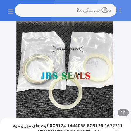
1
/
1
1672211 8C9124 1444055 8C9128 کیت های مهر و موم