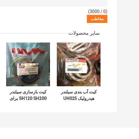
/ 3000)
0
(
سایر محصولات
کیت آب بندی سیلندر
کیت بازسازی سیلندر
هیدرولیک UH025
SH120 SH200 برای
UH083 برای سطل
سطل بازوی بوم بیل
بوم بازوی هیتاچی
مکانیکی