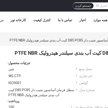
جستجو کردن
همه موارد
اخبار
تماس با ما
کنترل کیفیت
کارخانه تور
درب
D85 کیت آب بندی سیلندر هیدرولیک PTFE NBR
جزئیات محصول:
محل منبع:
چین
نام تجاری:
WG CTP
گواهی:
ISO9001
شماره مدل:
سطل فرمان آسانسور شیب دار D85 PC85 کیت
آب بندی سیلندر هیدرولیک PTFE NBR
پرداخت:
ار حداقل تعداد سفارش:
100