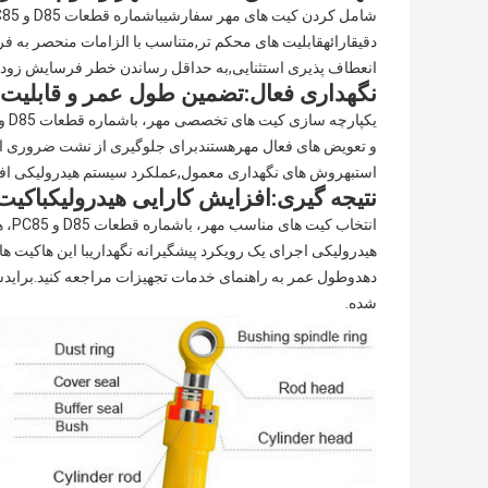
شامل کردن کیت های مهر سفارشی
با
شماره قطعات D85 و PC85
دقیق
ارائه
قابلیت های محکم تر
,
متناسب با الزامات منحصر به فر
انعطاف پذیری استثنایی
,
به حداقل رساندن خطر فرسایش زو
نگهداری فعال
:
تضمین طول عمر و قابلیت ا
یکپارچه سازی کیت های تخصصی مهر
، با
شماره قطعات D85 و PC85
و تعویض های فعال مهر
هستند
برای جلوگیری از نشت ضروری ا
است
به
روش های نگهداری معمول
,
عملکرد سیستم هیدرولیکی افز
نتیجه گیری
:
افزایش کارایی هیدرولیک
با
کیت
انتخاب کیت های مناسب مهر
، با
شماره قطعات D85 و PC85
، 
هیدرولیکی
اجرای یک رویکرد پیشگیرانه نگهداری
با اين ها
کیت های
دهد
و
طول عمر
به راهنمای خدمات تجهیزات مراجعه کنید.
برای
دس
شده.