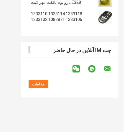
E328 بازو بوم بالکت مهر کیت
1333118 1333114 1333110
1333106 1082871 1333102
1233135 1082869
چت IM آنلاین در حال حاضر