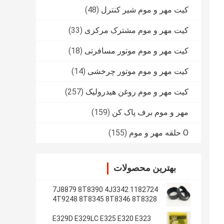
کیت مهر و موم شیر کنترل
(48)
کیت مهر و موم مشترک مرکزی
(33)
کیت مهر و موم موتور مسافرتی
(18)
کیت مهر و موم موتور چرخشی
(14)
کیت مهر و موم روغن هیدرولیک
(257)
مهر و موم برف پاک کن
(159)
O حلقه مهر و موم
(155)
بهترین محصولات
1182724 7J8879 8T8390 4J3342
4T9248 8T8345 8T8346 8T8328
4J2620 8T8355
E329D E329LC E325 E320 E323