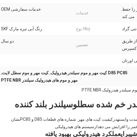
 را حفظ
خدمات سفارشی OEM
خدمات:
می کند
Hby نوع:
رنگ آبی تیره مارک SKF
 از طریق
دو سال
تضمین:
کسپرس
ی اورتان
D85 PC85 کیت مهر و موم سیلندر هیدرولیک
,
کیت مهر و موم سطل لایت
,
مهر و موم های هیدرولیک سیلندر PTFE NBR
در خم شده سطل
و
سیلندر بلند کننده
دت وابسته
در
کیفیت کیت های مهر.
شماره های قطعات D85 و PC85
نشان
مر را افزایش می دهد
از
سیستم های هیدرولیکی
شی
برای
عملکرد هیدرولیکی بهبود یافته