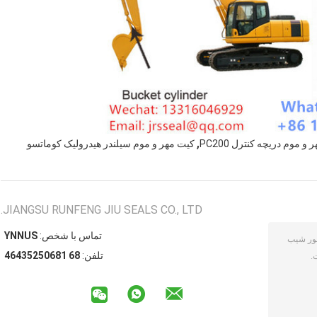
,
و موم دریچه کنترل PC200
کیت مهر و موم سیلندر هیدرولیک کوماتسو
JIANGSU RUNFENG JIU SEALS CO., LTD.
تماس با شخص:
SUNNY
تلفن:
86 18605253464