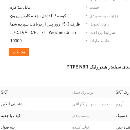
قیمت:
قابل مذاکره
جزئیات بسته بندی:
کیسه PP داخل، جعبه کارتن بیرون
زمان تحویل:
ظرف 3-15 روز پس از دریافت سپرده شما
شرایط پرداخت:
L/C، D/A، D/P، T/T، Western Union،
قابلیت ارائه:
10000
مخاطب
 SKF
برند راد سیل:
SKF
آروم
خدمات پس از گارانتی:
پشتیبانی آنلاین
لاستیک
بسته بندی:
کیف یا جعبه
ننده چین
تولید کننده:
بله قبول