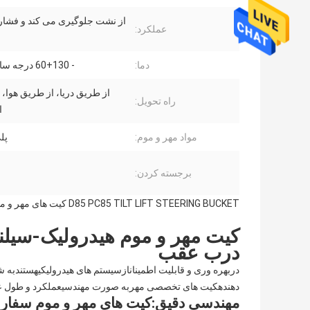
از نشت جلوگیری می کند و فشار
عملکرد:
دما:
- 60+130 درجه سانتی گراد
از طریق دریا، از طریق هوا،
راه تحویل:
ا
مواد مهر و موم:
پل
برجسته کردن:
D85 PC85 TILT LIFT STEERING BUCKET کیت های مهر و موم سیلندر هیدرولیک PTFE NBR
کیت مهر و موم هیدرولیک
-
سیلن
درب عقب
در
بهره وری و قابلیت اطمینان
از
سیستم های هیدرولیکی
هستند
به ش
دهنده
کیت های تخصصی مهر
به صورت مهندسی
عملکرد و طول ع
مهندسی دقیق
:
کیت های مهر و موم سفار