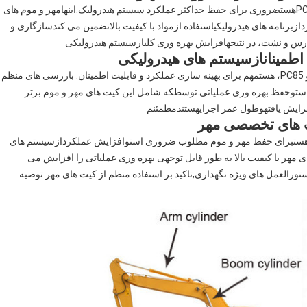
هست
ضروری برای حفظ حداکثر عملکرد سیستم هیدرولیک.
اينها
مهر و موم های
د
از
برنامه های هیدرولیکی
استفاده از
مواد با کیفیت بالا
تضمین می کند
سازگاری و
درس و نشت
، در نتیجه
افزایش بهره وری کلی
از
سیستم هیدرولیکی
طمینان
از
سیستم های هیدرولیکی
، هست
مهم برای بهینه سازی عملکرد و قابلیت اطمینان.
بازرسی های منظم
ست
و
حفظ بهره وری عملیاتی.
توسط
که شامل این کیت های مهر و موم برتر
ایش یافته
و
طول عمر اجزای
هستند
مطمئنم
 های تخصصی مهر
هست
برای حفظ مهر و موم مطلوب ضروری است
و
افزایش عملکرد
از
سیستم های
 مهر با کیفیت بالا
به طور قابل توجهی بهره وری عملیاتی را افزایش می
تورالعمل های ویژه نگهداری
,
تاکید بر استفاده منظم از کیت های مهر توصیه