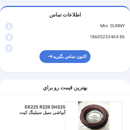
اطلاعات تماس
Mrs. SUNNY
86 18605253464
اکنون تماس بگیرید
بهترين قيمت رو براي
DX225 R220 DH225
آبپاشی سیل سیلینگ کیت
بازوی بالکه