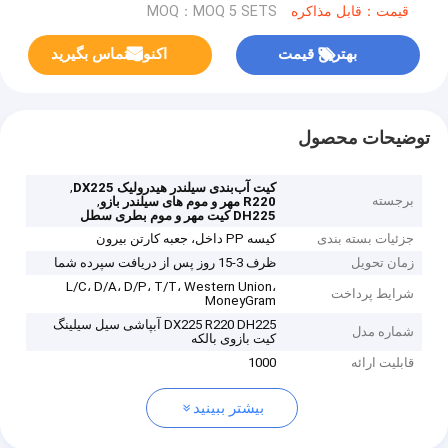
قیمت：قابل مذاکره
MOQ：MOQ 5 SETS
بهترین قیمت
اکنون تماس بگیرید
توضیحات محصول
,
کیت آب‌بندی سیلندر هیدرولیک DX225
برجسته
,
R220 مهر و موم های سیلندر بازو
DH225 کیت مهر و موم بطری سطل
جزئیات بسته بندی
کیسه PP داخل، جعبه کارتن بیرون
زمان تحویل
ظرف 3-15 روز پس از دریافت سپرده شما
L/C، D/A، D/P، T/T، Western Union،
شرایط پرداخت
MoneyGram
DX225 R220 DH225 آبپاشی سیل سیلینگ
شماره مدل
کیت بازوی بالکه
قابلیت ارائه
1000
بیشتر ببینید