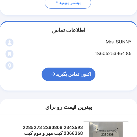
بیشتر ببینید
اطلاعات تماس
Mrs. SUNNY
86 18605253464
اکنون تماس بگیرید
بهترين قيمت رو براي
2342593 2280808 2285273
2366368 کیت مهر و موم کیت