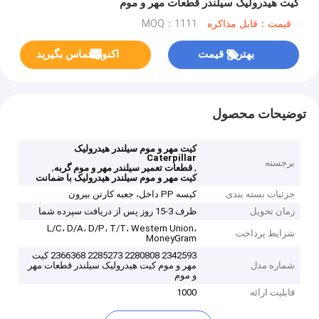
کیت هیدرولیک سیلندر قطعات مهر و موم
قیمت：قابل مذاکره
MOQ：1111
بهترین قیمت
اکنون تماس بگیرید
توضیحات محصول
کیت مهر و موم سیلندر هیدرولیک
Caterpillar
برجسته
,
,
قطعات تعمیر سیلندر مهر و موم گربه
کیت مهر و موم سیلندر هیدرولیک با ضمانت
جزئیات بسته بندی
کیسه PP داخل، جعبه کارتن بیرون
زمان تحویل
ظرف 3-15 روز پس از دریافت سپرده شما
L/C، D/A، D/P، T/T، Western Union،
شرایط پرداخت
MoneyGram
2342593 2280808 2285273 2366368 کیت
شماره مدل
مهر و موم کیت هیدرولیک سیلندر قطعات مهر
و موم
قابلیت ارائه
1000