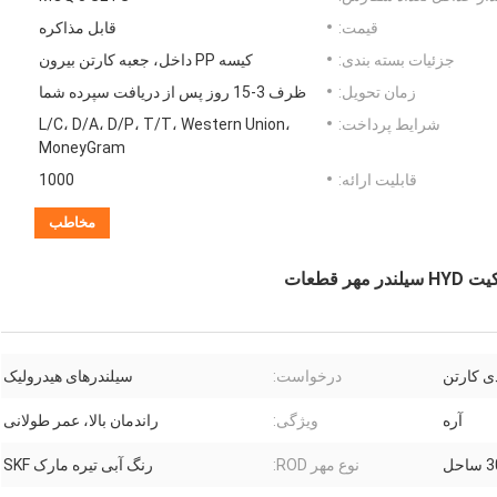
قیمت:
قابل مذاکره
جزئیات بسته بندی:
کیسه PP داخل، جعبه کارتن بیرون
زمان تحویل:
ظرف 3-15 روز پس از دریافت سپرده شما
شرایط پرداخت:
L/C، D/A، D/P، T/T، Western Union،
MoneyGram
قابلیت ارائه:
1000
مخاطب
ی کارتن
درخواست:
سیلندرهای هیدرولیک
آره
ویژگی:
راندمان بالا، عمر طولانی
حل
نوع مهر ROD:
رنگ آبی تیره مارک SKF