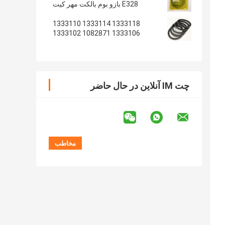
E328 بازو بوم بالکت مهر کیت
1333118 1333114 1333110
1333106 1082871 1333102
1233135 1082869
چت IM آنلاین در حال حاضر