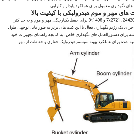
ای نگهداری معمول برای عملکرد پایدار و کارایی.
های مهر و موم هیدرولیکی با کیفیت بالا
انتخاب کیت های مناسب مهر و موم هیدرولیکی 2450584، 2442047، 7x2721 و 8t1408 برای حفظ یکپارچگی مهر و موم و به حداکثر
ی یک رژیم نگهداری فعال با این کیت های برتر به طور قابل توجهی طول
ه برای دستورالعمل های نگهداری خاص، به کتابچه راهنمای تجهیزات خود
وصیه شده برای عملکرد بهینه سیستم هیدرولیک حفاری و حفاظت از مهر.