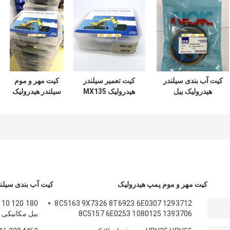
کیت آب بندی سیلندر
کیت تعمیر سیلندر
کیت مهر و موم
هیدرولیک بیل
هیدرولیک MX135
سیلندر هیدرولیک
مکانیکی DOOSAN
سری سوسان
ZAX350 مواد
DX60 7 200 210
مکانیکی
لاستیکی PTFE NBR
PU
300
کیت مهر و موم پمپ هیدرولیک
کیت آب بندی سیلند
8C5163 9X7326 8T6923 6E0307 1293712
8C5157 6E0253 1080125 1393706
بیل مکانیکی 
8T1797 8C5160 1086211 11213709
هیدرولیک قط