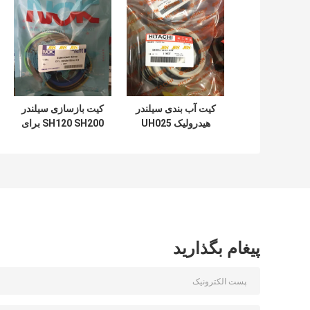
کیت آب بندی سیلندر
کیت بازسازی سیلندر
هیدرولیک UH025
SH120 SH200 برای
UH083 برای سطل
سطل بازوی بوم بیل
بوم بازوی هیتاچی
مکانیکی
پیغام بگذارید