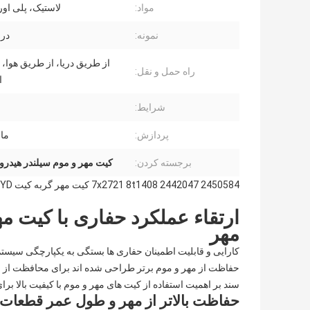
مواد:
لاستیک، پلی اور
نمونه:
در
از طریق دریا، از طریق هوا،
راه حمل و نقل:
ا
شرایط:
پردازش:
ما
برجسته کردن:
کیت مهر و موم سیلندر هیدرولیک
2450584 2442047 7x2721 8t1408 کیت مهر گربه کیت HYD سیلندر مهر قطعات
ارتقاء عملکرد حفاری با کیت 
مهر
کارایی و قابلیت اطمینان حفاری ها بستگی به یکپارچگی سیست
حفاظت از مهر و موم برتر طراحی شده اند برای محافظت از اجز
سند بر اهمیت استفاده از کیت های مهر و موم با کیفیت بالا بر
حفاظت بالاتر از مهر و طول عمر قطعات: