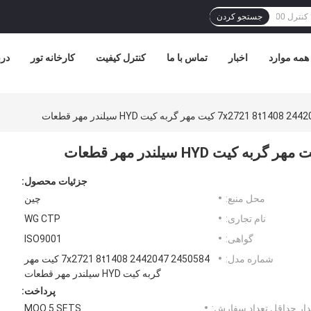
جستجو کردن
همه موارد
اخبار
تماس با ما
کنترل کیفیت
کارخانه تور
درب
جزئیات محصول:
محل منبع:
چین
نام تجاری:
WG CTP
گواهی:
ISO9001
شماره مدل:
2450584 2442047 7x2721 8t1408 کیت مهر
گربه کیت HYD سیلندر مهر قطعات
پرداخت:
ار حداقل تعداد سفارش:
MOQ 5 SETS