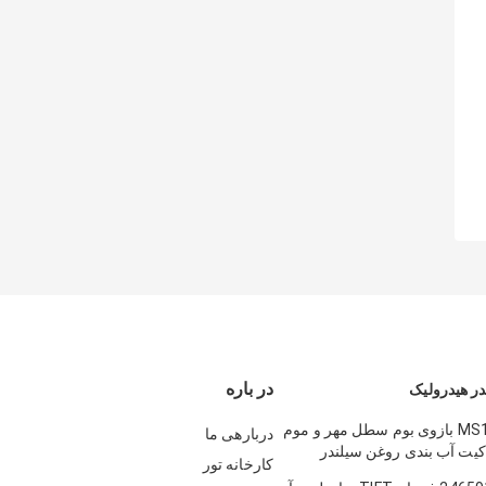
در باره
ر هیدرولیک
MS110 120 180 بازوی بوم سطل مهر و موم
دربارهی ما
کیت آب بندی روغن سیلندر
کارخانه تور
عات یدکی مهر و موم سطل بازوی