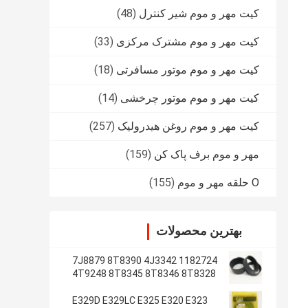
کیت مهر و موم شیر کنترل
(48)
کیت مهر و موم مشترک مرکزی
(33)
کیت مهر و موم موتور مسافرتی
(18)
کیت مهر و موم موتور چرخشی
(14)
کیت مهر و موم روغن هیدرولیک
(257)
مهر و موم برف پاک کن
(159)
O حلقه مهر و موم
(155)
بهترین محصولات
1182724 7J8879 8T8390 4J3342
4T9248 8T8345 8T8346 8T8328
4J2620 8T8355
E329D E329LC E325 E320 E323