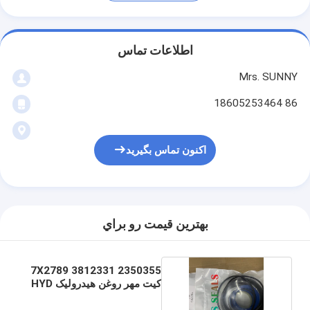
اطلاعات تماس
Mrs. SUNNY
86 18605253464
اکنون تماس بگیرید
بهترين قيمت رو براي
7X2789 3812331 2350355
کیت مهر روغن هیدرولیک HYD
KIT