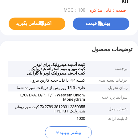
KIT
قیمت：قابل مذاکره
MOQ：100
بهترین قیمت
اکنون تماس بگیرید
توضیحات محصول
,
کیت آب‌بند هیدرولیک برای لودر
برجسته
,
کیت مهر و موم استوانه هیدرولیک
کیت آب‌بند هیدرولیک لودر با گارانتی
جزئیات بسته بندی
کیسه PP داخل، جعبه کارتن بیرون
زمان تحویل
ظرف 3-15 روز پس از دریافت سپرده شما
L/C، D/A، D/P، T/T، Western Union،
شرایط پرداخت
MoneyGram
7X2789 3812331 2350355 کیت مهر روغن
شماره مدل
هیدرولیک HYD KIT
قابلیت ارائه
1000
بیشتر ببینید