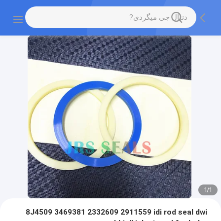
1
/
1
8J4509 3469381 2332609 2911559 idi rod seal dwi