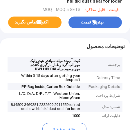
hbi dki dust seal for loder
قیمت：قابل مذاکره
MOQ：MOQ 5 SETS
بهترین قیمت
اکنون تماس بگیرید
توضیحات محصول
,
کیت آب‌بند میله سیلندر هیدرولیک
برجسته
,
مهر لب گرد و غبار بارگیری کننده
مهر و موم میله DWI HBI DKI
Within 3-15 days after getting your
Delivery Time
desposit
PP Bag Inside,Carton Box Outside
Packaging Details
L/C، D/A، D/P، T/T، Western Union،
شرایط پرداخت
MoneyGram
8J4509 3469381 2332609 2911559 idi rod
شماره مدل
seal dwi hbi dki dust seal for loder
قابلیت ارائه
1000
بیشتر ببینید