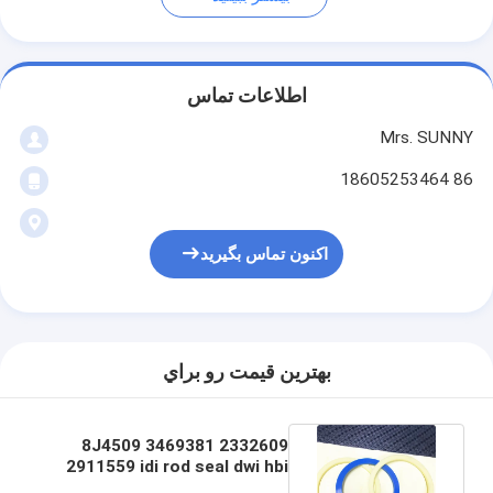
اطلاعات تماس
Mrs. SUNNY
86 18605253464
اکنون تماس بگیرید
بهترين قيمت رو براي
8J4509 3469381 2332609
2911559 idi rod seal dwi hbi
dki dust seal for loder