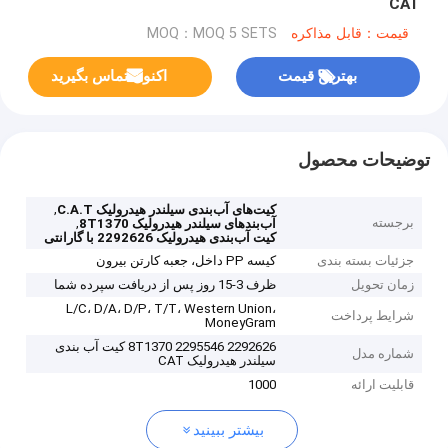
CAT
قیمت：قابل مذاکره
MOQ：MOQ 5 SETS
بهترین قیمت
اکنون تماس بگیرید
توضیحات محصول
,
کیت‌های آب‌بندی سیلندر هیدرولیک C.A.T
برجسته
,
آب‌بندهای سیلندر هیدرولیک 8T1370
کیت آب‌بندی هیدرولیک 2292626 با گارانتی
جزئیات بسته بندی
کیسه PP داخل، جعبه کارتن بیرون
زمان تحویل
ظرف 3-15 روز پس از دریافت سپرده شما
L/C، D/A، D/P، T/T، Western Union،
شرایط پرداخت
MoneyGram
2292626 2295546 8T1370 کیت آب بندی
شماره مدل
سیلندر هیدرولیک CAT
قابلیت ارائه
1000
بیشتر ببینید