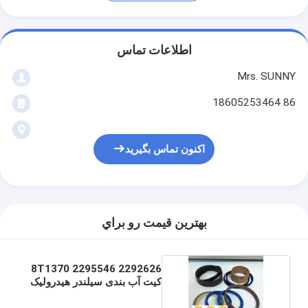
اطلاعات تماس
Mrs. SUNNY
86 18605253464
اکنون تماس بگیرید
بهترين قيمت رو براي
2292626 2295546 8T1370
کیت آب بندی سیلندر هیدرولیک
CAT