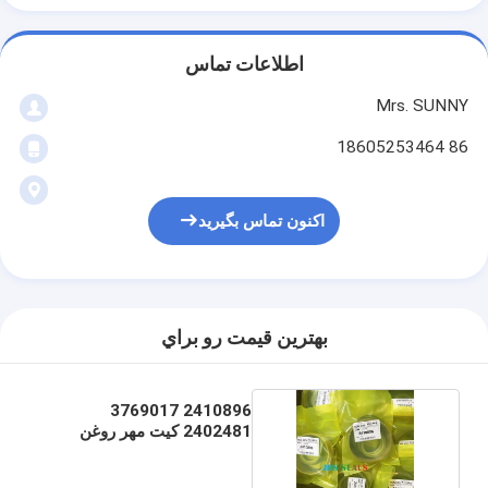
اطلاعات تماس
Mrs. SUNNY
86 18605253464
اکنون تماس بگیرید
بهترين قيمت رو براي
2410896 3769017
2402481 کیت مهر روغن
سیلندر هیدرولیک