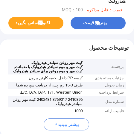
هیدرولیک
قیمت：قابل مذاکره
MOQ：100
بهترین قیمت
اکنون تماس بگیرید
توضیحات محصول
,
کیت مهر روغن سیلندر هیدرولیک
برجسته
,
کیت مهر و موم سیلندر هیدرولیک با ضمانت
کیت مهر و موم روغن برای سیلندر هیدرولیک
جزئیات بسته بندی
کیسه PP داخل، جعبه کارتن بیرون
زمان تحویل
ظرف 3-15 روز پس از دریافت سپرده شما
شرایط پرداخت
L/C، D/A، D/P، T/T، Western Union،
2410896 3769017 2402481 کیت مهر روغن
شماره مدل
سیلندر هیدرولیک
قابلیت ارائه
1000
بیشتر ببینید