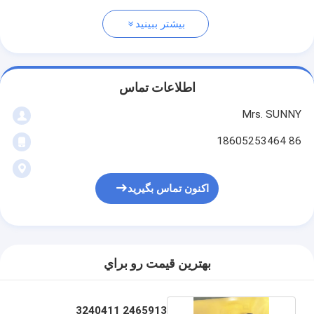
بیشتر ببینید
اطلاعات تماس
Mrs. SUNNY
86 18605253464
اکنون تماس بگیرید
بهترين قيمت رو براي
2465913 3240411