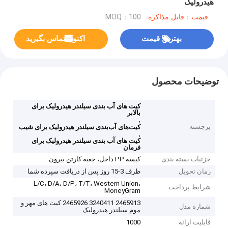
هیدرولیک
قیمت：قابل مذاکره
MOQ：100
بهترین قیمت
اکنون تماس بگیرید
توضیحات محصول
کیت های آب بندی سیلندر هیدرولیک برای
بالابر
,
برجسته
کیت‌های آب‌بندی سیلندر هیدرولیک برای شیب
,
کیت های آب بندی سیلندر هیدرولیک برای
فرمان
جزئیات بسته بندی
کیسه PP داخل، جعبه کارتن بیرون
زمان تحویل
ظرف 3-15 روز پس از دریافت سپرده شما
L/C، D/A، D/P، T/T، Western Union،
شرایط پرداخت
MoneyGram
2465913 3240411 2465926 کیت های مهر و
شماره مدل
موم سیلندر هیدرولیک
قابلیت ارائه
1000