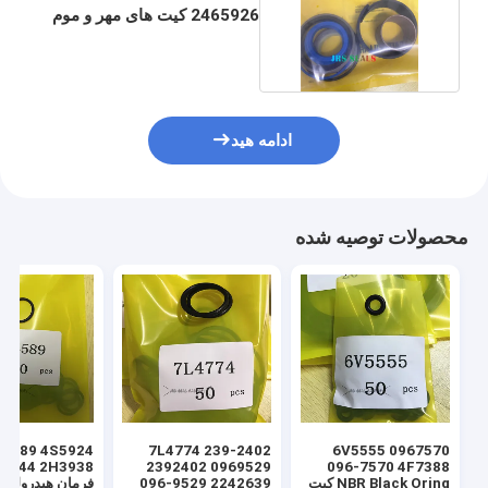
2465926 کیت های مهر و موم
سیلندر هیدرولیک
ادامه هید
محصولات توصیه شده
7L4774 239-2402
6V5555 0967570
2392402 0969529
096-7570 4F7388
NBR Black Oring کیت
096-9529 2242639
فرمان هیدرولیک 