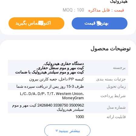
هیدرولیک
قیمت：قابل مذاکره
MOQ：100
بهترین قیمت
اکنون تماس بگیرید
توضیحات محصول
,
دستگاه حفاری هیدرولیک
برجسته
,
کیت مهر و موم سطل حفاری
کیت مهر و موم سیلندر هیدرولیک با ضمانت
جزئیات بسته بندی
کیسه PP داخل، جعبه کارتن بیرون
زمان تحویل
ظرف 3-15 روز پس از دریافت سپرده شما
L/C، D/A، D/P، T/T، Western Union،
شرایط پرداخت
MoneyGram
3500962 3338750 2426840 کیت مهر و موم
شماره مدل
سیلندر هیدرولیک
قابلیت ارائه
1000
بیشتر ببینید