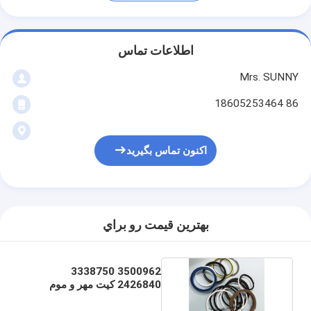
اطلاعات تماس
Mrs. SUNNY
86 18605253464
اکنون تماس بگیرید
بهترين قيمت رو براي
3500962 3338750
2426840 کیت مهر و موم
سیلندر هیدرولیک