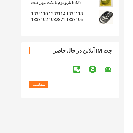
E328 بازو بوم بالکت مهر کیت
1333118 1333114 1333110
1333106 1082871 1333102
1233135 1082869
چت IM آنلاین در حال حاضر