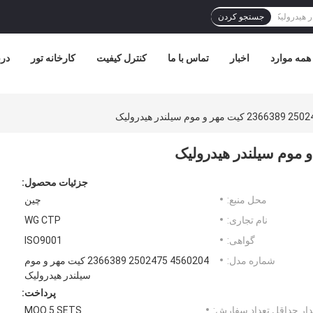
جستجو کردن
همه موارد
اخبار
تماس با ما
کنترل کیفیت
کارخانه تور
درب
جزئیات محصول:
محل منبع:
چین
نام تجاری:
WG CTP
گواهی:
ISO9001
شماره مدل:
4560204 2502475 2366389 کیت مهر و موم
سیلندر هیدرولیک
پرداخت:
ار حداقل تعداد سفارش:
MOQ 5 SETS