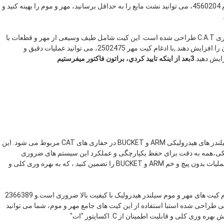
تضمین همکاری بی نقص بین اجزایبا استفاده از کیت مهر و موم 4560204، می توانید نشت مایع را به حداقل برسانید، مهر و موم را بهینه کنید و
کیت مهر 2502475 به طور خاص برای بطری های BOOM حفاری C.A.T طراحی شده است. این کیت شامل طیف وسیعی از مهر و قطعات با
کیفیت بالا است که با هم کار می کنند تا کارایی، قابلیت اطمینان را افزایش دهند.,با ادغام کیت مهر 2502475، می توانید عملیات دقیق و
3بعد از اينکه تاييد کردي، براتون فاکتور ميفرستيم
کیت مهر و موم 2366389 یک راه حل همه کاره است که به سیلندر های هیدرولیکی ARM و BUCKET در حفاری های CAT مربوط می شود. این
مکی،همه به دقت برای حفظ یکپارچگی و عملکرد این سیستم های ضروری
طراحی شده اندبا استفاده از کیت مهر 2366389 ، می توانید عملیات بدون پیچ و خم ARM و BUCKET را تضمین کنید ، که به بهره وری کلی و
برای دستیابی به عملکرد بالا و دوام در حفاری های C.A.T، ادغام کیت های مهر و موم سیلندر هیدرولیک با کیفیت بالا ضروری است.و 2366389
 به طور تخصصی برای محافظت و افزایش ARM حیاتی طراحی شده استبا استفاده از این کیت های جامع مهر و موم، شما می توانید
 کلی و قابلیت اطمینان از C. اکساپتور "ات"