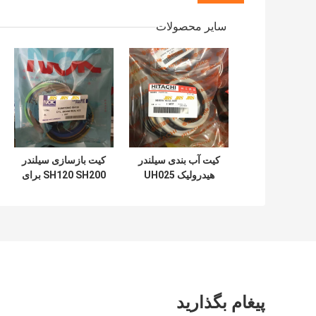
سایر محصولات
کیت آب بندی سیلندر
کیت بازسازی سیلندر
هیدرولیک UH025
SH120 SH200 برای
UH083 برای سطل
سطل بازوی بوم بیل
بوم بازوی هیتاچی
مکانیکی
پیغام بگذارید