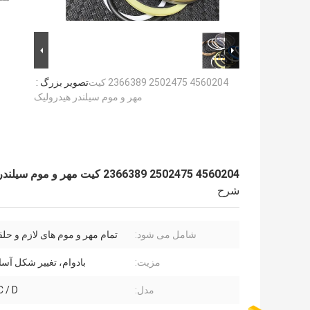
4560204 2502475 2366389 کیت
تصویر بزرگ :
مهر و موم سیلندر هیدرولیک
4560204 2502475 2366389 کیت مهر و موم سیلندر هیدرولیک
شرح
شامل می شود:
تمام مهر و موم های لازم و حلقه
مزیت:
بادوام، تغییر شکل آس
مدل:
C / D