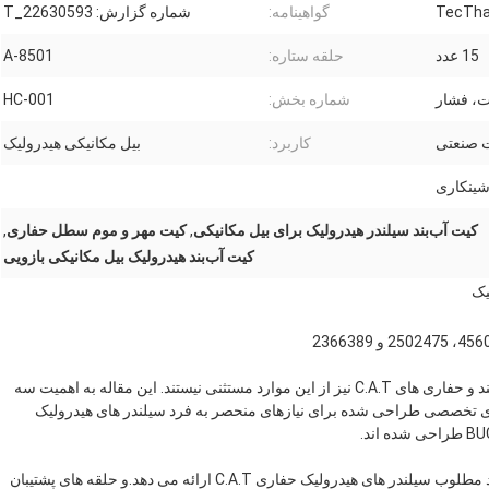
گواهینامه:
شماره گزارش: 22630593_T
15 عدد
حلقه ستاره:
A-8501
ت، فشار
شماره بخش:
HC-001
ت صنعتی
کاربرد:
بیل مکانیکی هیدرولیک
شینکاری
کیت آب‌بند سیلندر هیدرولیک برای بیل مکانیکی
,
کیت مهر و موم سطل حفاری
,
کیت آب‌بند هیدرولیک بیل مکانیکی بازویی
کارایی و قابلیت اطمینان سنگ بنای عملکرد موفق حفاری هستند و حفاری های C.A.T نیز از این موارد مستثنی نیستند. این مقاله به اهمیت سه
هر و موم می پردازد: 4560204این کیت های تخصصی طراحی شده برای نیازهای منحصر به فرد سیلندر های هیدرولیک
کیت مهر و موم 4560204 یک راه حل جامع برای حفظ عملکرد مطلوب سیلندر های هیدرولیک حفاری C.A.T ارائه می دهد.و حلقه های پشتیبان