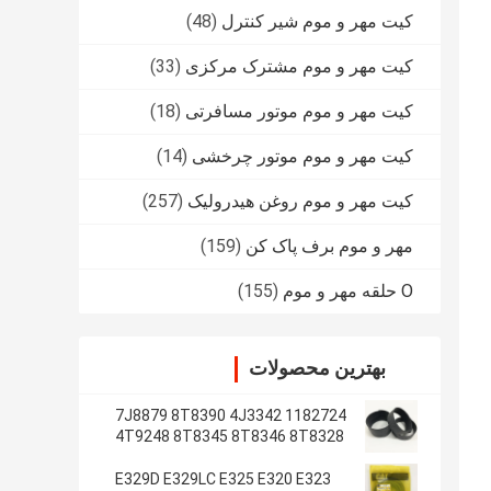
کیت مهر و موم شیر کنترل
(48)
کیت مهر و موم مشترک مرکزی
(33)
کیت مهر و موم موتور مسافرتی
(18)
کیت مهر و موم موتور چرخشی
(14)
کیت مهر و موم روغن هیدرولیک
(257)
مهر و موم برف پاک کن
(159)
O حلقه مهر و موم
(155)
بهترین محصولات
1182724 7J8879 8T8390 4J3342
4T9248 8T8345 8T8346 8T8328
4J2620 8T8355
E329D E329LC E325 E320 E323