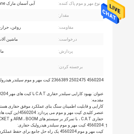
نوع مهر و موم پاک کننده:
آبی آسمان مارک TecThane
مقدار:
مقاومت:
روغن، حرار
درخواست:
ماشین آلا
پردازش:
ما
برجسته کردن:
4560204 2502475 2366389 کیت مهر و موم سیلندر هیدرولیک
عنوان: بهبود کارایی سیلندر حفاری C.A.T با کیت های مهر 4560204، 2502475 و 2366389
مقدمه:
عنصر کلیدی کیت م
حفاری C.A.T ، با تمرکز بر سیستم های ARM ، BOOM و BUCKET طراحی شده اند.
4560204 کیت مهر و موم سیلندر هیدرولیک حفاری: