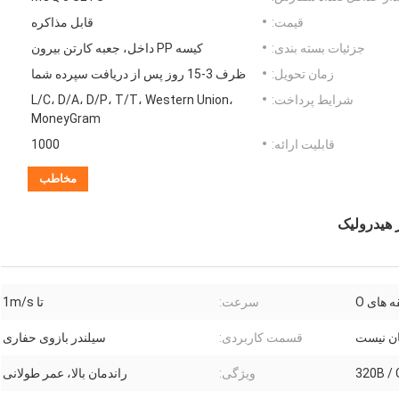
قیمت:
قابل مذاکره
جزئیات بسته بندی:
کیسه PP داخل، جعبه کارتن بیرون
زمان تحویل:
ظرف 3-15 روز پس از دریافت سپرده شما
شرایط پرداخت:
L/C، D/A، D/P، T/T، Western Union،
MoneyGram
قابلیت ارائه:
1000
مخاطب
 های O
سرعت:
تا 1m/s
ان نیست
قسمت کاربردی:
سیلندر بازوی حفاری
320B / 
ویژگی:
راندمان بالا، عمر طولانی