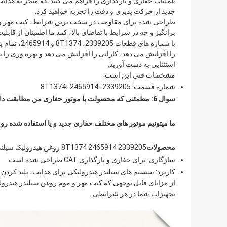
عملیات حفاری و بارگذاری را فراهم می کنند،که منجر به هدایت
جدید از حرکت پذیری و دقت را تجربه خواهید کرد.
طراحی شده برای مقاومت در سخت ترین شرایط، کیت مهر و 
برانگیز و چه در شرایط با تقاضای بالا، کمد ما اطمینان از قابل
را افزایش می دهد، کارایی را افزایش می دهد و بهره وری را بهب
استثنایی به دست آورید.
مشخصات فنی این است:
شماره قسمت: 2339205، 8T1374، 2465914
سوال 6: مطمئنی که محصولت با موتور حفاری من مطابقت دارد؟
ما ميتونيم موتور هاي مختلف حفاري جديد و يا استفاده شده رو ب
محصولات
2339205 8T1374 2465914 روغن هیدرولیک سیلندر مهر کیت حفاری لوله هدایت لوله بارگذاری
سازگاری: برای حفاری و بارگذاری CAT طراحی شده است
کاربرد: سیستم های سیلندر هیدرولیکی برای هدایت، بلند کردن
تجهیزات شما در هر شرایطی.