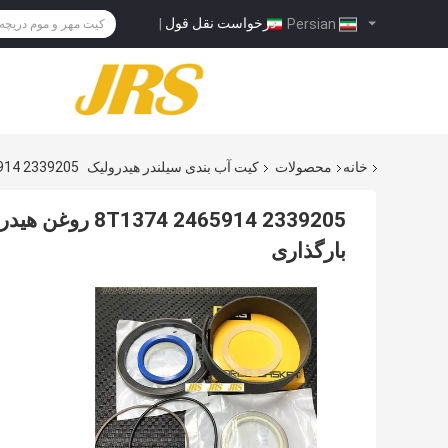
درخواست نقل قول
|
Persian
خانه
محصولات
کیت آب بندی سیلندر هیدرولیک
2339205 8T1374 2465914 روغن هیدرولیک سیلندر مهر کیت حفاری لوله هدایت لوله بارگذاری
2339205 2465914
بارگذاری