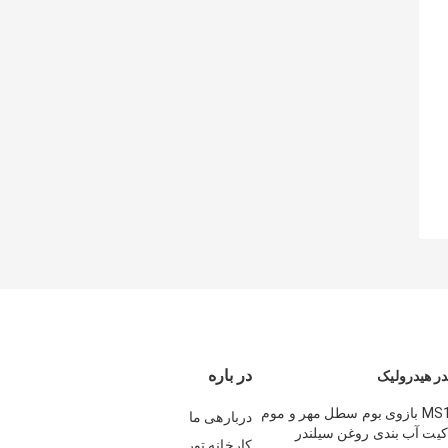
در باره
ر هیدرولیک
MS110 120 180 بازوی بوم سطل مهر و موم
دربارهی ما
کیت آب بندی روغن سیلندر
کارخانه تور