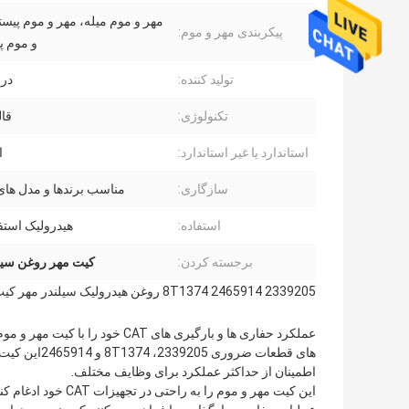
مهر و موم میله، مهر و موم پیست
پیکربندی مهر و موم:
و موم پ
تولید کننده:
در
تکنولوژی:
قا
استاندارد یا غیر استاندارد:
ا
سازگاری:
مناسب برندها و مدل ها
استفاده:
هیدرولیک استف
برجسته کردن:
کیت مهر روغن سیل
2339205 8T1374 2465914 روغن هیدرولیک سیلندر مهر کیت حفاری لوله هدایت لوله بارگذاری
عملکرد حفاری ها و بارگیری های 
های قطعات ض
اطمینان از حداکثر عملکرد برای وظایف مختلف.
این کیت مهر و موم ر