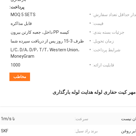
پرداخت:
ار حداقل تعداد سفارش:
MOQ 5 SETS
قیمت:
قابل مذاکره
جزئیات بسته بندی:
کیسه PP داخل، جعبه کارتن بیرون
زمان تحویل:
ظرف 3-15 روز پس از دریافت سپرده شما
شرایط پرداخت:
L/C، D/A، D/P، T/T، Western Union،
MoneyGram
قابلیت ارائه:
1000
مخاطب
ان نیست
سرعت:
تا 1m/s
بر روغن
برند راد سیل:
SKF