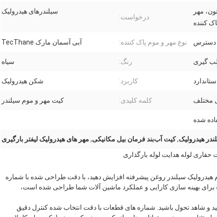
ون، مهر
سیلندرهای هیدرولیک
درخواست:
اک کننده
 دسترس
نوع مهر و موم پاک کننده:
آبی آسمان مارک TecThane
لب گیری
رنگ:
سیاه
ستاندارد
کاربرد:
شکن هیدرولیک
ی مختلف
کلمه کلیدی:
کیت مهر و موم سیلندر
اده شده
ندر هیدرولیک
,
کیت آب‌بند فرمان بیل مکانیکی
,
مهر های هیدرولیک لیفتر بارگیری
CAT خود را با کیت مهر و موم هیدرولیک سیلندر روغن پیشرفته افزایش دهید، با دقت طراحی شده با شماره
روری 2339205، 8T1374 و 2465914این کیت برای بهینه سازی کارایی و عملکرد ماشین آلات شما طراحی شده است،
ا به راحتی در تجهیزات CAT خود ادغام کنید و شاهد تحول باشید. شماره های قطعات با دقت انتخاب شده کنترل دقیق