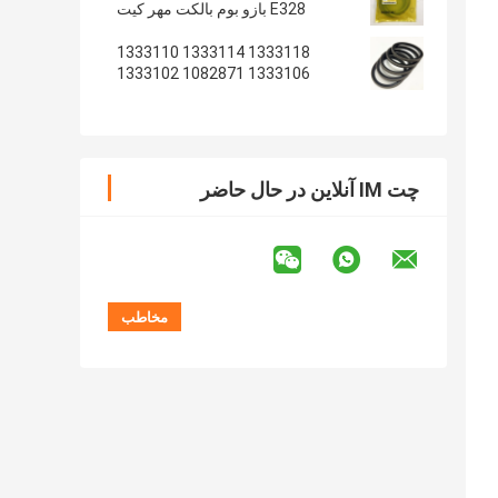
E328 بازو بوم بالکت مهر کیت
1333118 1333114 1333110
1333106 1082871 1333102
1233135 1082869
چت IM آنلاین در حال حاضر