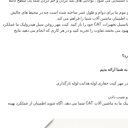
 استثنایی می شود.، توانایی های بلند کردن و خم کردن شما یک سطح کاملا
موم ما برای دوام و طول عمر ساخته شده است.چه در محیط های چالش
یت اطمینان ماشین آلات شما را فراهم می کند.
با شماره های قطعات 2339205، 8T1374 و 2465914، تمام پتانسیل تجهیزات CAT خود را باز کنید. کیت مهر روغن سیل هیدرولیک ما عملکرد
ود می بخشد.تفاوت را تجربه کنید و در هر کاری که انجام می دهید نتایج
ه شما ارائه بديم
 و شیب دادن
از مزایای قابل توجهی که کیت مهر و موم روغن سیلندر هیدرولیک ما به ماشین آلات CAT شما می دهد، آگاه شوید.اطمینان از عملکرد بهینه