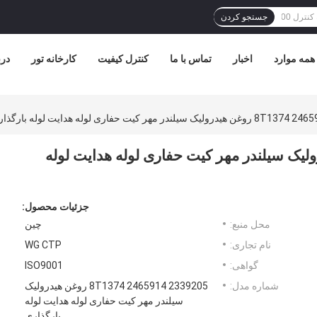
جستجو کردن
همه موارد
اخبار
تماس با ما
کنترل کیفیت
کارخانه تور
درب
8T1374  روغن هیدرولیک سیلندر مهر کیت حفاری لوله هدایت لوله
جزئیات محصول:
محل منبع:
چین
نام تجاری:
WG CTP
گواهی:
ISO9001
شماره مدل:
2339205 8T1374 2465914 روغن هیدرولیک
سیلندر مهر کیت حفاری لوله هدایت لوله
بارگذاری