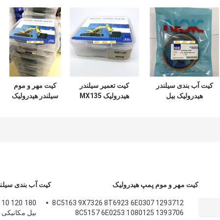
کیت آب بندی سیلندر
کیت تعمیر سیلندر
کیت مهر و موم
هیدرولیک بیل
هیدرولیک MX135
سیلندر هیدرولیک
مکانیکی DOOSAN
سری سوسان
ZAX350 مواد
DX60 7 200 210
مکانیکی
لاستیکی PTFE NBR
PU
300
کیت مهر و موم پمپ هیدرولیک
کیت آب بندی سیلند
8C5163 9X7326 8T6923 6E0307 1293712
8C5157 6E0253 1080125 1393706
بیل مکانیکی 