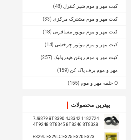
کیت مهر و موم شیر کنترل
(48)
کیت مهر و موم مشترک مرکزی
(33)
کیت مهر و موم موتور مسافرتی
(18)
کیت مهر و موم موتور چرخشی
(14)
کیت مهر و موم روغن هیدرولیک
(257)
مهر و موم برف پاک کن
(159)
O حلقه مهر و موم
(155)
بهترین محصولات
1182724 7J8879 8T8390 4J3342
4T9248 8T8345 8T8346 8T8328
4J2620 8T8355
E329D E329LC E325 E320 E323