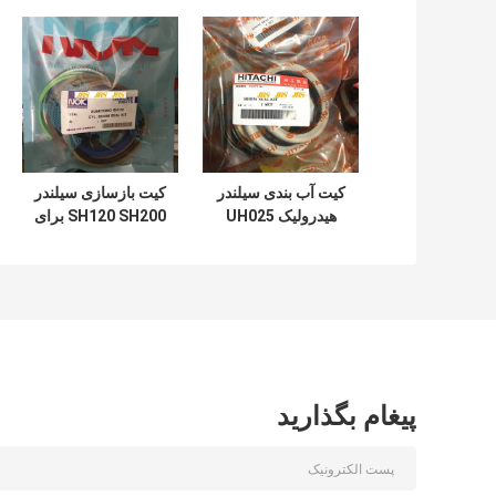
کیت آب بندی سیلندر
کیت بازسازی سیلندر
هیدرولیک UH025
SH120 SH200 برای
UH083 برای سطل
سطل بازوی بوم بیل
بوم بازوی هیتاچی
مکانیکی
پیغام بگذارید