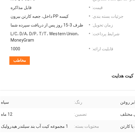
قیمت:
قابل مذاکره
جزئیات بسته بندی:
کیسه PP داخل، جعبه کارتن بیرون
زمان تحویل:
ظرف 3-15 روز پس از دریافت سپرده شما
شرایط پرداخت:
L/C، D/A، D/P، T/T، Western Union،
MoneyGram
قابلیت ارائه:
1000
مخاطب
بر روغن
رنگ:
سیاه
ی مختلف
تضمین:
12 ماه
یا کارتن
محتویات بسته:
1 مجموعه کیت آب بند سیلندر هیدرولیک