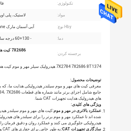
تکنولوژی:
قا
مواد:
لاستیک، پلی اور
Hby نوع:
آبی آسمان مارک TecThane
دما:
- 60+130 درجه سانتی گراد
7X2686 کیت های مهر و موم سیلندر هیدرولیک
برجسته کردن:
7X2784 7X2686 8T1374 هيدرولیک سیلر مهر و موم کیت هدایت
توضیحات محصول:
های هیدرولیک هدایت تجهیزات CAT شما.
ویژگی های کلیدی:
عملکرد بالاتری در مهر و موم:
هیدرولیکی جلوگیری می کنند و عملکرد روان و دقیق فرمان را 
سازگاری تجهیزات CAT:
به