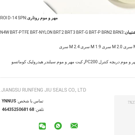
مهر و موم روتاری:
ROI D-14 SPN
تیبان:
N4W BRT-PTFE BRT-NYLON BRT2 BRT3 BRT-G BRT-P BRN2 BRN3
,
و موم دریچه کنترل PC200
کیت مهر و موم سیلندر هیدرولیک کوماتسو
JIANGSU RUNFENG JIU SEALS CO., LTD.
تماس با شخص:
SUNNY
تلفن:
86 18605253464