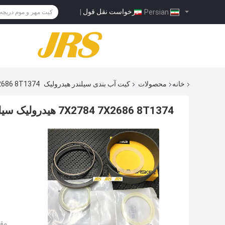
درخواست نقل قول
|
Persian
خانه
محصولات
کیت آب بندی سیلندر هیدرولیک
7X2784 7X2686 8T1374 هيدرولی
7X2784 7X2686 8T1374 هيدرولیک سیلر مهر و موم کیت هدایت
مقد