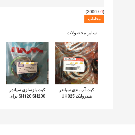
/ 3000)
0
(
سایر محصولات
کیت آب بندی سیلندر
کیت بازسازی سیلندر
هیدرولیک UH025
SH120 SH200 برای
UH083 برای سطل
سطل بازوی بوم بیل
بوم بازوی هیتاچی
مکانیکی