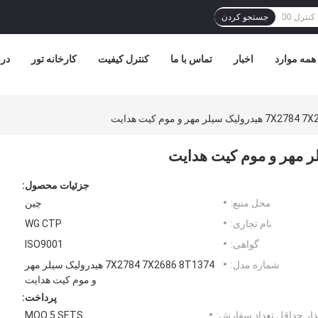
جستجو کردن
همه موارد
اخبار
تماس با ما
کنترل کیفیت
کارخانه تور
درب
ک سیلر مهر و موم کیت هدایت
جزئیات محصول:
محل منبع:
چین
نام تجاری:
WG CTP
گواهی:
ISO9001
شماره مدل:
7X2784 7X2686 8T1374 هيدرولیک سیلر مهر
و موم کیت هدایت
پرداخت:
ار حداقل تعداد سفارش:
MOQ 5 SETS