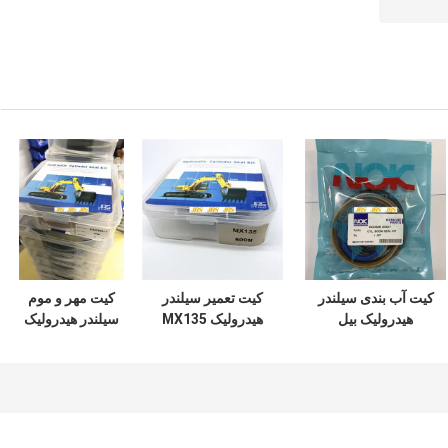
کیت آب بندی سیلندر
کیت تعمیر سیلندر
کیت مهر و موم
هیدرولیک بیل
هیدرولیک MX135
سیلندر هیدرولیک
مکانیکی DOOSAN
سری سوسان
ZAX350 مواد
DX60 7 200 210
مکانیکی
لاستیکی PTFE NBR
PU
300