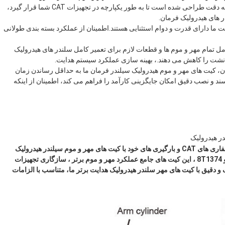
سازگاری جامع با مدل های مختلف را ارائه می دهند.هر قطعه به دقت طراحی شده است تا به طور یکپارچه در تجهیزات CAT شما قرار گیرد،
ر های هیدرولیک فرمان.
یت ما دارای قدرت و دوام استثنایی هستند.اطمینان از عملکرد بسته بندی طولانی
ل تمام مهر و موم ها و قطعات لازم برای تعمیر کامل سلندر های هیدرولیک
 نشت را کاهش می دهند.، بهینه سازی عملکرد سیستم هدایت.
 کیت های مهر و موم هیدرولیک سیلندر فرمان ما به حداقل رساندن زمان
 و نصب دقیق امکان جایگزینی کارآمد را فراهم می کند، اطمینان از اینکه
در هیدرولیک
عملکرد و قابلیت اطمینان سیلندر های هیدرولیک فرمان را در حفاری های CAT و بارگیری های خود با کیت های مهر و موم سیلندر هیدرولیک
فرمان ما افزایش دهید. با شماره قطعات 7X2784،7X2686، و 8T1374 ، این کیت های جامع عملکرد مهر و موم برتر ، سازگاری تجهیزات
اف و دقیق با کیت های مهر سلندر هیدرولیک هدایت برتر ما، متناسب با الزامات