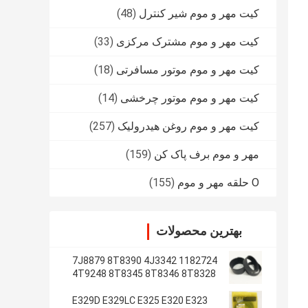
کیت مهر و موم شیر کنترل
(48)
کیت مهر و موم مشترک مرکزی
(33)
کیت مهر و موم موتور مسافرتی
(18)
کیت مهر و موم موتور چرخشی
(14)
کیت مهر و موم روغن هیدرولیک
(257)
مهر و موم برف پاک کن
(159)
O حلقه مهر و موم
(155)
بهترین محصولات
1182724 7J8879 8T8390 4J3342
4T9248 8T8345 8T8346 8T8328
4J2620 8T8355
E329D E329LC E325 E320 E323