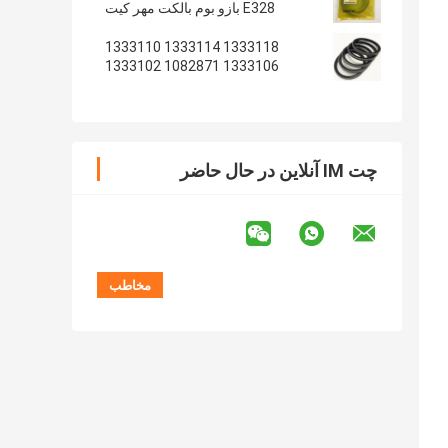
E328 بازو بوم بالکت مهر کیت
1333118 1333114 1333110
1333106 1082871 1333102
1233135 1082869
چت IM آنلاین در حال حاضر