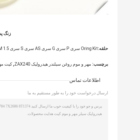
زنگ پش
حلقه:
Oring Kit سری P سری G سری AS سری S سری M 1.5 سری M 2.0 سری M 1.9 سری M 2.4 سری
,
برچسب:
مهر و موم روغن سیلندر هیدرولیک ZAX240
کیت مهر 
اطلاعات تماس
ارسال درخواست خود را به طور مستقیم به ما