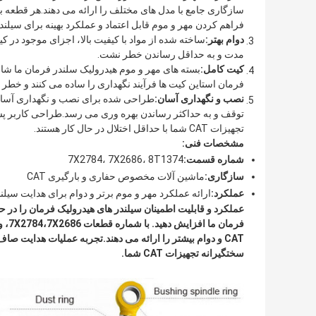
فراهم کردن مهر و موم قابل اعتماد و عملکرد بهینه برای سیلند
دوام بهتر:
ساخته شده از مواد با کیفیت بالا، اجزای موجود در ک
مدت و به حداقل رساندن خطر نشت.
کیت کامل:
بسته های مهر و موم هیدرولیک سلندر فرمان ما شام
فرمان استاین کیت ها فرآیند نگهداری را ساده می کنند و خطر
نصب و نگهداری آسان:
طراحی شده برای نصب و نگهداری آسان،
توقف و به حداکثر رساندن بهره وری می رسد.طراحی کاربر پسند
تجهیزات CAT شما با حداقل اختلال در حال کار هستند.
مشخصات فنی:
شماره قسمت:
7X2784، 7X2686، 8T1374
سازگاری:
ماشین آلات مخصوص حفاری و بارگیری CAT
عملکرد:
ارائه عملکرد مهر و موم برتر و دوام برای هدایت سیلن
CAT و دوام بیشتر را ارائه می دهند.تجربه عملیات هدایت ص
سختگیرانه تجهیزات CAT شما.