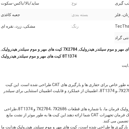
لب گیری
نوع:
ساید/بالا/باکس-سکوت
تان، فلز
بسته بندی:
جعبه کاغذی
رنگ:
مشکی، زرد، نقره ای
,
7X2784 کیت های مهر و موم سیلندر هیدرولیک
,
8T1374 کیت های مهر و موم سیلندر هیدرولیک
معرفی کیت های مهر و موم سیلندر هیدرولیکی هدایت ما، که به طور خاص برای حفاری ها و بارگیری های CAT طراحی شده است. این کیت
جامع شامل اجزای برتر مانند شماره های قطعات 7X2784، 7X2686،و 8T1374، اطمینان از عملکرد و قابلیت اطمینان استثنایی برای سیلندر
کیت های مهر و موم سیلندر هیدرولیک فرمان ما، با شماره های قطعات 7X2784، 7X2686 و 8T1374،طراحی
شده اند تا عملکرد مهر و موم برتر را برای سیلندر های هیدرولیک فرمان تجهیزات CAT شما ارائه دهند.این کیت ها به طور موثر از نشت مایع
تضمین می کنند.
 طور خاص برای حفاری های CAT و بارگیری ها طراحی شده است، کیت های مهر و موم سیلندر هیدرولیک هدایت ما