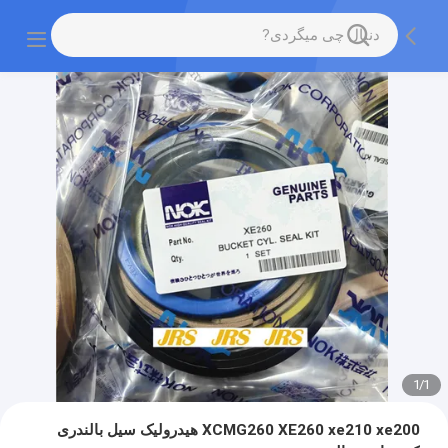
1
/
1
XCMG260 XE260 xe210 xe200 هيدرولیک سیل بالندری