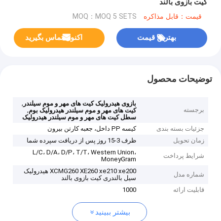
کیت بازوی بالند
قیمت：قابل مذاکره
MOQ：MOQ 5 SETS
بهترین قیمت
اکنون تماس بگیرید
توضیحات محصول
,
بازوی هیدرولیک کیت های مهر و موم سیلندر
برجسته
,
کیت های مهر و موم سیلندر هیدرولیک بوم
سطل کیت های مهر و موم سیلندر هیدرولیک
جزئیات بسته بندی
کیسه PP داخل، جعبه کارتن بیرون
زمان تحویل
ظرف 3-15 روز پس از دریافت سپرده شما
L/C، D/A، D/P، T/T، Western Union،
شرایط پرداخت
MoneyGram
XCMG260 XE260 xe210 xe200 هيدرولیک
شماره مدل
سیل بالندری کیت بازوی بالند
قابلیت ارائه
1000
بیشتر ببینید