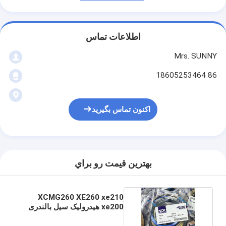
اطلاعات تماس
Mrs. SUNNY
86 18605253464
اکنون تماس بگیرید
بهترين قيمت رو براي
XCMG260 XE260 xe210
xe200 هيدرولیک سیل بالندری
کیت بازوی بالند