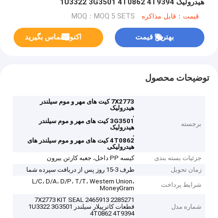
هیدرولیک 1U3322 3G3501 4T0862 4T9394
قیمت：قابل مذاکره
MOQ：MOQ 5 SETS
بهترین قیمت
اکنون تماس بگیرید
توضیحات محصول
7X2773 کیت های مهر و موم سیلندر
هیدرولیک
,
3G3501 کیت های مهر و موم سیلندر
برجسته
هیدرولیک
,
4T0862 کیت های مهر و موم سیلندر های
هیدرولیکی
جزئیات بسته بندی
کیسه PP داخل، جعبه کارتن بیرون
زمان تحویل
ظرف 3-15 روز پس از دریافت سپرده شما
L/C، D/A، D/P، T/T، Western Union،
شرایط پرداخت
MoneyGram
2285271 2465913 7X2773 KIT SEAL
شماره مدل
قطعات کاترپیلار سیلندر 1U3322 3G3501
4T0862 4T9394