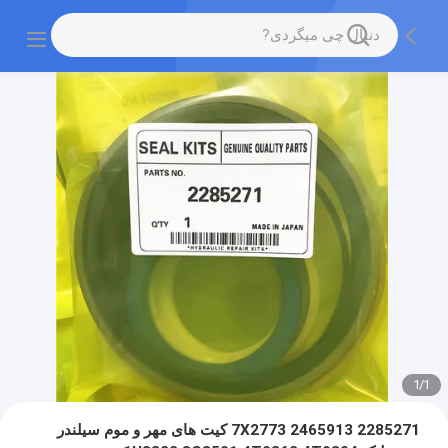
1
/
1
2285271 2465913 7X2773 کیت های مهر و موم سیلندر