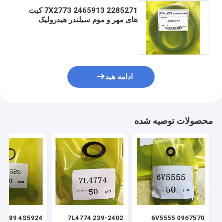
2285271 2465913 7X2773 کیت
های مهر و موم سیلندر هیدرولیک
1U3322 3G3501 4T0862 4T9394
ادامه هید
محصولات توصیه شده
7L4774 239-2402
6V5555 0967570