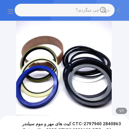
1
/
1
CTC-2797940 2840863 کیت های مهر و موم سیلندر