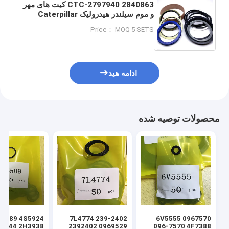
CTC-2797940 2840863 کیت های مهر
و موم سیلندر هیدرولیک Caterpillar
303C STICK 2839122 CTC-
Price： MOQ 5 SETS
2788641 279063 2519845
ادامه هید
محصولات توصیه شده
7L4774 239-2402
6V5555 0967570
2392402 0969529
096-7570 4F7388