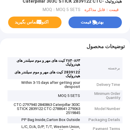
هیدرولیک Caterpillar 303C STICK 2839122 CTC-
2788641 279063 2519845
قیمت：قابل مذاکره
MOQ：MOQ 5 SETS
بهترین قیمت
اکنون تماس بگیرید
توضیحات محصول
۲۸۴۰۸۶۳ کیت های مهر و موم سیلندر های
هیدرولیک
برجسته
,
2839122 کیت های مهر و موم سیلندر های
هیدرولیک
Within 3-15 days after getting your
Delivery Time
desposit
Minimum Order
MOQ 5 SETS
Quantity
CTC-2797940 2840863 Caterpillar 303C
STICK 2839122 CTC-2788641 279063
Model Number
2519845
PP Bag Inside,Carton Box Outside
Packaging Details
L/C, D/A, D/P, T/T, Western Union,
Payment Terms