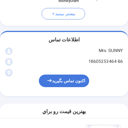
MoneyGram
بیشتر ببینید
اطلاعات تماس
Mrs. SUNNY
86 18605253464
اکنون تماس بگیرید
بهترين قيمت رو براي