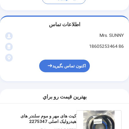
اطلاعات تماس
Mrs. SUNNY
86 18605253464
اکنون تماس بگیرید
بهترين قيمت رو براي
کیت های مهر و موم سلندر های
هیدرولیک اصلی 2275347
2275348 2275349 Caterpillar