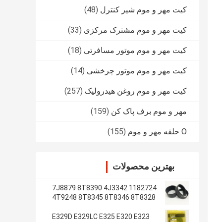
کیت مهر و موم شیر کنترل
(48)
کیت مهر و موم مشترک مرکزی
(33)
کیت مهر و موم موتور مسافرتی
(18)
کیت مهر و موم موتور چرخشی
(14)
کیت مهر و موم روغن هیدرولیک
(257)
مهر و موم برف پاک کن
(159)
O حلقه مهر و موم
(155)
بهترین محصولات
1182724 7J8879 8T8390 4J3342
4T9248 8T8345 8T8346 8T8328
4J2620 8T8355
E329D E329LC E325 E320 E323