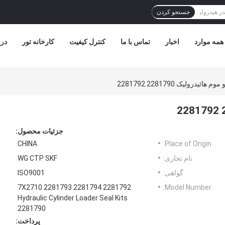
جستجو کردن
همه موارد
اخبار
تماس با ما
کنترل کیفیت
کارخانه تور
درب
ئیدرولیک 2281790 2281792
جزئیات محصول:
CHINA
Place of Origin:
نام تجاری:
WG CTP SKF
گواهی:
ISO9001
2281792 7X2710 2281793 2281794
Model Number:
Hydraulic Cylinder Loader Seal Kits
2281790
پرداخت: