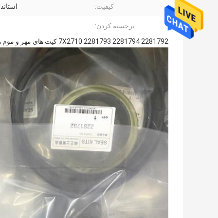
کیفیت:
استاندارد
برجسته کردن:
2281792 7X2710 2281793 2281794 کیت های مهر و موم هائیدرولیک سیلندر بارگیری 2281790