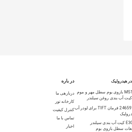
در باره
ر هیدرولیک
MS110 120 180 بازوی بوم سطل مهر و موم
دربارهی ما
کیت آب بندی روغن سیلندر
کارخانه تور
عات یدکی مهر و موم سطل بازوی
2384462 2465916 فرمان TIFT برای لودر آب
کنترل کیفیت
درولیک
تماس با ما
E307 E308 E70 کیت آب بندی سیلندر
اخبار
عات سطل بازوی بوم