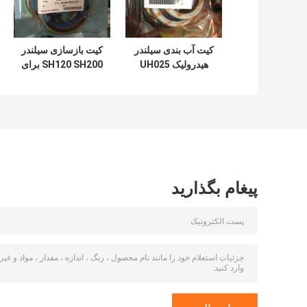
کیت آب بندی سیلندر
کیت بازسازی سیلندر
هیدرولیک UH025
SH120 SH200 برای
UH083 برای سطل
سطل بازوی بوم بیل
بوم بازوی هیتاچی
مکانیکی
پیغام بگذارید