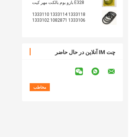
E328 بازو بوم بالکت مهر کیت
1333118 1333114 1333110
1333106 1082871 1333102
1233135 1082869
چت IM آنلاین در حال حاضر