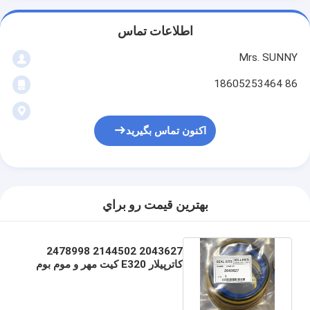
اطلاعات تماس
Mrs. SUNNY
86 18605253464
اکنون تماس بگیرید
بهترين قيمت رو براي
2043627 2144502 2478998
کاترپیلار E320 کیت مهر و موم بوم
بازوی سطل بیل مکانیکی