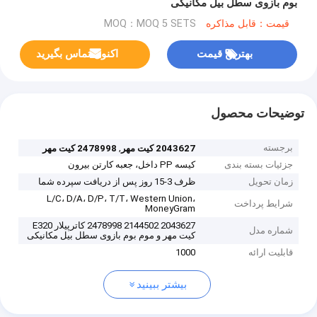
بوم بازوی سطل بیل مکانیکی
قیمت：قابل مذاکره
MOQ：MOQ 5 SETS
بهترین قیمت
اکنون تماس بگیرید
توضیحات محصول
برجسته
,
2043627 کیت مهر
2478998 کیت مهر
جزئیات بسته بندی
کیسه PP داخل، جعبه کارتن بیرون
زمان تحویل
ظرف 3-15 روز پس از دریافت سپرده شما
L/C، D/A، D/P، T/T، Western Union،
شرایط پرداخت
MoneyGram
2043627 2144502 2478998 کاترپیلار E320
شماره مدل
کیت مهر و موم بوم بازوی سطل بیل مکانیکی
قابلیت ارائه
1000
بیشتر ببینید