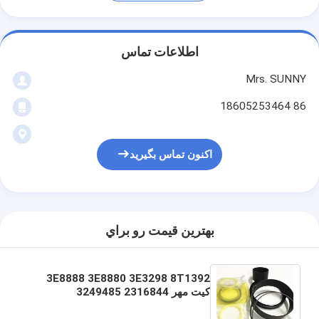
اطلاعات تماس
Mrs. SUNNY
86 18605253464
اکنون تماس بگیرید
بهترين قيمت رو براي
3E8888 3E8880 3E3298 8T1392
کیت مهر 2316844 3249485
3764331 8T1400 1937628
1279809 1326127 8T1412