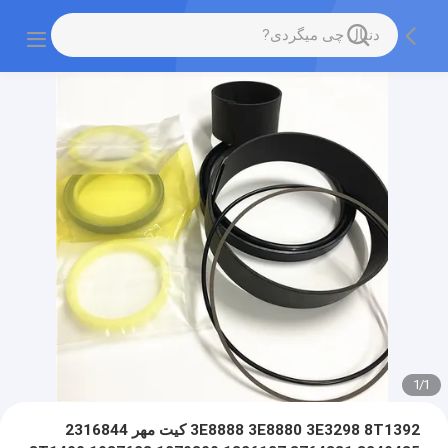
1
/
1
3E8888 3E8880 3E3298 8T1392 کیت مهر 2316844