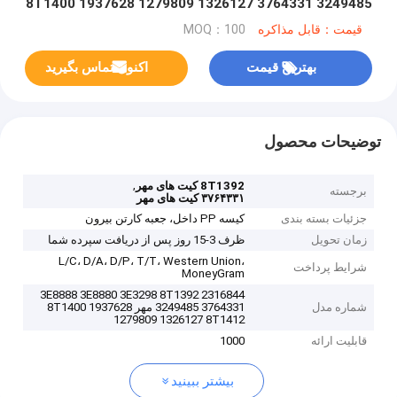
3249485 3764331 8T1400 1937628 1279809 1326127
8T1412
قیمت：قابل مذاکره
MOQ：100
بهترین قیمت
اکنون تماس بگیرید
توضیحات محصول
,
8T1392 کیت های مهر
برجسته
۳۷۶۴۳۳۱ کیت های مهر
جزئیات بسته بندی
کیسه PP داخل، جعبه کارتن بیرون
زمان تحویل
ظرف 3-15 روز پس از دریافت سپرده شما
L/C، D/A، D/P، T/T، Western Union،
شرایط پرداخت
MoneyGram
3E8888 3E8880 3E3298 8T1392 2316844
شماره مدل
3249485 3764331 مهر 8T1400 1937628
1279809 1326127 8T1412
قابلیت ارائه
1000
بیشتر ببینید