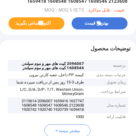
2123608 1608546 1608547 1608548 1659418
1920739 1920740 1920742
قیمت：قابل مذاکره
MOQ：MOQ 5 SETS
بهترین قیمت
اکنون تماس بگیرید
توضیحات محصول
,
2096007 کیت های مهر و موم سیلندر
برجسته
1608546 کیت های مهر و موم سیلندر
جزئیات بسته بندی
کیسه PP داخل، جعبه کارتن بیرون
زمان تحویل
ظرف 3-15 روز پس از دریافت سپرده شما
L/C، D/A، D/P، T/T، Western Union،
شرایط پرداخت
MoneyGram
1657747 1659416 2096007 2119614
شماره مدل
2123608 1608546 1608547 1608548
1659418 1920739 1920740 1920742
قابلیت ارائه
1000
بیشتر ببینید