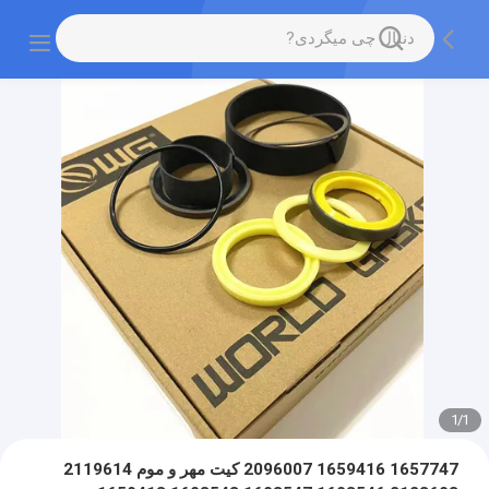
1
/
1
1657747 1659416 2096007 کیت مهر و موم 2119614