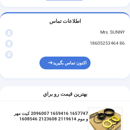
اطلاعات تماس
Mrs. SUNNY
86 18605253464
اکنون تماس بگیرید
بهترين قيمت رو براي
1657747 1659416 2096007 کیت مهر
و موم 2119614 2123608 1608546
1608547 1608548 1659418
1920739 1920740 1920742