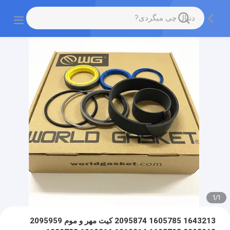
1
/
1
1643213 1605785 2095874 کیت مهر و موم 2095959