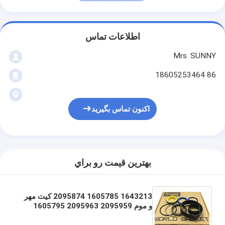
اطلاعات تماس
Mrs. SUNNY
86 18605253464
اکنون تماس بگیرید
بهترين قيمت رو براي
1643213 1605785 2095874 کیت مهر
و موم 2095959 2095963 1605795
1919214 1919216 1920738
1605796 1656035 1657746