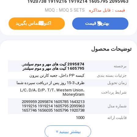
2095963 1605795 1919214 1919216 1920738
1605796 1656035 1657746
قیمت：قابل مذاکره
MOQ：MOQ 5 SETS
بهترین قیمت
اکنون تماس بگیرید
توضیحات محصول
,
2095874 کیت های مهر و موم سیلندر
برجسته
1605795 کیت های مهر و موم سیلندر
جزئیات بسته بندی
کیسه PP داخل، جعبه کارتن بیرون
زمان تحویل
ظرف 3-15 روز پس از دریافت سپرده شما
L/C، D/A، D/P، T/T، Western Union،
شرایط پرداخت
MoneyGram
1643213 1605785 2095874 2095959
شماره مدل
2095963 1605795 1919214 1919216
1920738 1605796 1656035 1657746
قابلیت ارائه
1000
بیشتر ببینید