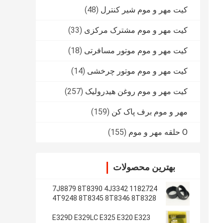
کیت مهر و موم شیر کنترل
(48)
کیت مهر و موم مشترک مرکزی
(33)
کیت مهر و موم موتور مسافرتی
(18)
کیت مهر و موم موتور چرخشی
(14)
کیت مهر و موم روغن هیدرولیک
(257)
مهر و موم برف پاک کن
(159)
O حلقه مهر و موم
(155)
بهترین محصولات
1182724 7J8879 8T8390 4J3342
4T9248 8T8345 8T8346 8T8328
4J2620 8T8355
E329D E329LC E325 E320 E323