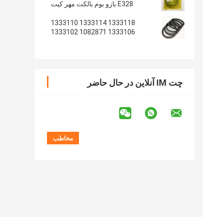
E328 بازو بوم بالکت مهر کیت
1333118 1333114 1333110
1333106 1082871 1333102
1233135 1082869
چت IM آنلاین در حال حاضر