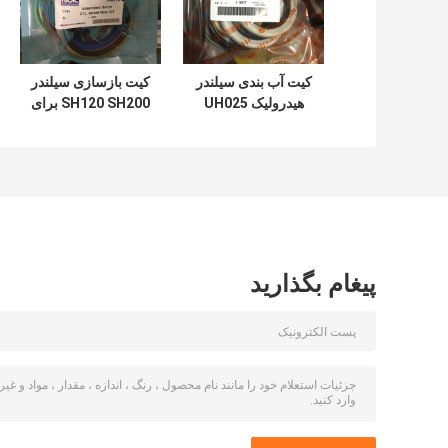
کیت آب بندی سیلندر
کیت بازسازی سیلندر
هیدرولیک UH025
SH120 SH200 برای
UH083 برای سطل
سطل بازوی بوم بیل
بوم بازوی هیتاچی
مکانیکی
پیغام بگذارید