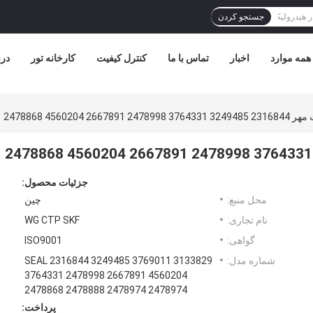
جستجو کردن
همه موارد
اخبار
تماس با ما
کنترل کیفیت
کارخانه تور
درب
جزئیات محصول:
محل منبع:
چین
نام تجاری:
WG CTP SKF
گواهی:
ISO9001
شماره مدل:
3133829 3769011 SEAL 2316844 3249485
3764331 2478998 2667891 4560204
2478868 2478888 2478974 2478974
پرداخت: