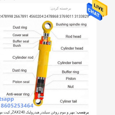
برجسته کردن:
3133829 3769011 SEAL 2316844 3249485 3764331 2478998 2667891 4560204 2478868
,
برچسب:
مهر و موم روغن سیلندر هیدرولیک ZAX240
کیت مهر 