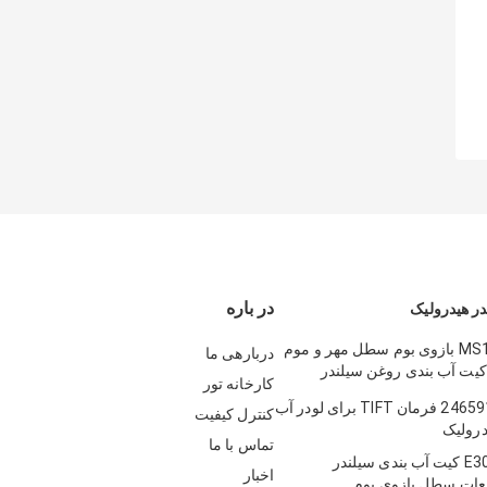
در باره
ر هیدرولیک
MS110 120 180 بازوی بوم سطل مهر و موم
دربارهی ما
کیت آب بندی روغن سیلندر
کارخانه تور
عات یدکی مهر و موم سطل بازوی
2384462 2465916 فرمان TIFT برای لودر آب
کنترل کیفیت
درولیک
تماس با ما
E307 E308 E70 کیت آب بندی سیلندر
اخبار
عات سطل بازوی بوم