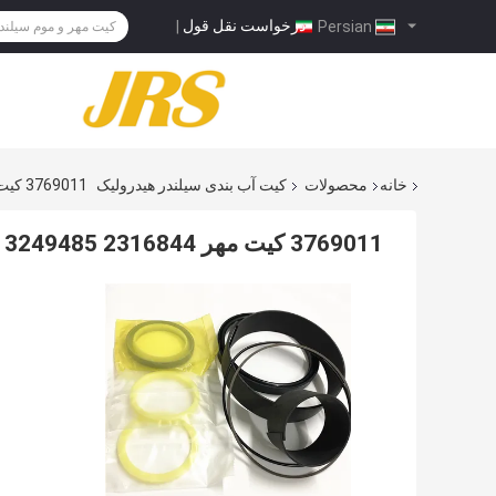
درخواست نقل قول
|
Persian
خانه
محصولات
کیت آب بندی سیلندر هیدرولیک
3769011 کیت مهر 2316844 3249485 3764331 2478998 2667891 4560204 2478868
3769011 کیت مهر 2316844 3249485 3764331 2478998 2667891 4560204 2478868