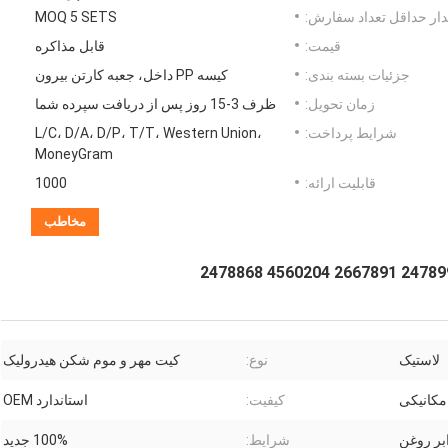
ار حداقل تعداد سفارش:
MOQ 5 SETS
قیمت:
قابل مذاکره
جزئیات بسته بندی:
کیسه PP داخل، جعبه کارتن بیرون
زمان تحویل:
ظرف 3-15 روز پس از دریافت سپرده شما
شرایط پرداخت:
L/C، D/A، D/P، T/T، Western Union،
MoneyGram
قابلیت ارائه:
1000
مخاطب
لاستیک
نوع:
کیت مهر و موم شکن هیدرولیک
مکانیکی
کیفیت:
استاندارد OEM
بر روغن
شرایط:
100% جدید