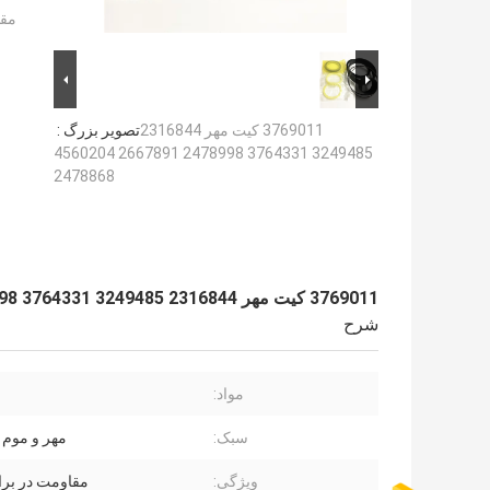
مقد
3769011 کیت مهر 2316844
تصویر بزرگ :
3249485 3764331 2478998 2667891 4560204
2478868
3769011 کیت مهر 2316844 3249485 3764331 2478998 2667891 4560204 2478868
شرح
مواد:
سبک:
مهر و موم 
ویژگی:
مقاومت در برا