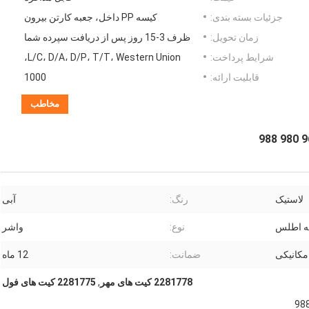
جزئیات بسته بندی:
کیسه PP داخل، جعبه کارتن بیرون
زمان تحویل:
ظرف 3-15 روز پس از دریافت سپرده شما
شرایط پرداخت:
L/C، D/A، D/P، T/T، Western Union،
قابلیت ارائه:
1000
مخاطب
لاستیک
رنگ:
آبی
ه اطلس
نوع:
واشر
مکانیکی
ضمانت:
12 ماه
2281778 کیت های مهر
,
2281775 کیت های فول