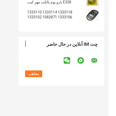
E328 بازو بوم بالکت مهر کیت
1333118 1333114 1333110
1333106 1082871 1333102
1233135 1082869
چت IM آنلاین در حال حاضر