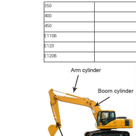
350
400
450
E110B
E120
E120B