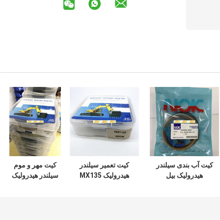
کیت آب بندی سیلندر
کیت تعمیر سیلندر
کیت مهر و موم
هیدرولیک بیل
هیدرولیک MX135
سیلندر هیدرولیک
مکانیکی DOOSAN
سری سوسان
ZAX350 مواد
DX60 7 200 210
مکانیکی
لاستیکی PTFE NBR
PU
300