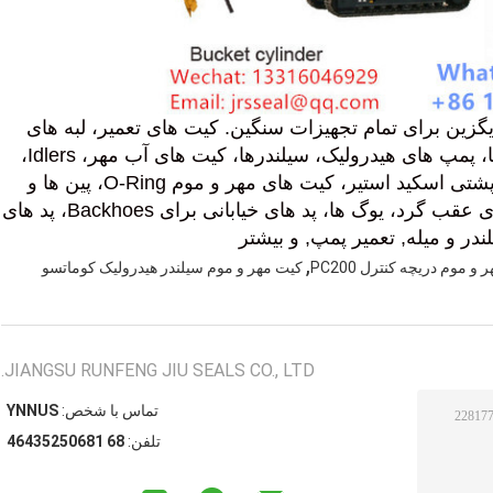
زین برای تمام تجهیزات سنگین. کیت های تعمیر، لبه های
برش، دندان ها، فیلترها، ساک ها، توربو شارژرها، پمپ های هیدرولیک، سیلندرها، کیت های آب مهر، Idlers،
رولرها،مسیرهای چرخدار لاستیکی، قطعات زیرپشتی اسکید استیر، کیت های مهر و موم O-Ring، پین ها و
بوشینگ ها، مفاصل جهانی، سخت افزار، بهار های عقب گرد، یوگ ها، پد های خیابانی برای Backhoes، پد های
ر و میله, تعمیر پمپ, و بیشتر
,
و موم دریچه کنترل PC200
کیت مهر و موم سیلندر هیدرولیک کوماتسو
JIANGSU RUNFENG JIU SEALS CO., LTD.
تماس با شخص:
SUNNY
تلفن:
86 18605253464