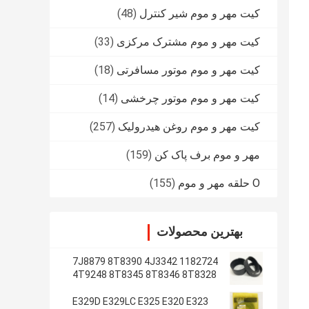
کیت مهر و موم شیر کنترل
(48)
کیت مهر و موم مشترک مرکزی
(33)
کیت مهر و موم موتور مسافرتی
(18)
کیت مهر و موم موتور چرخشی
(14)
کیت مهر و موم روغن هیدرولیک
(257)
مهر و موم برف پاک کن
(159)
O حلقه مهر و موم
(155)
بهترین محصولات
1182724 7J8879 8T8390 4J3342
4T9248 8T8345 8T8346 8T8328
4J2620 8T8355
E329D E329LC E325 E320 E323