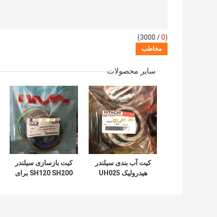
/ 3000)
0
(
سایر محصولات
کیت آب بندی سیلندر
کیت بازسازی سیلندر
هیدرولیک UH025
SH120 SH200 برای
UH083 برای سطل
سطل بازوی بوم بیل
بوم بازوی هیتاچی
مکانیکی