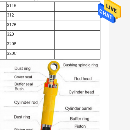
311B
312
312B
320
320B
320C