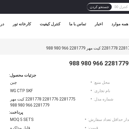
جستجو کردن
همه موارد
اخبار
تماس با ما
کنترل کیفیت
کارخانه تور
درب
جزئیات محصول:
محل منبع:
چین
نام تجاری:
WG CTP SKF
شماره مدل:
2281775 2281776 2281778 کیت مهر
2281779 966 980 988
پرداخت:
ار حداقل تعداد سفارش:
MOQ 5 SETS
قیمت:
قابل مذاکره