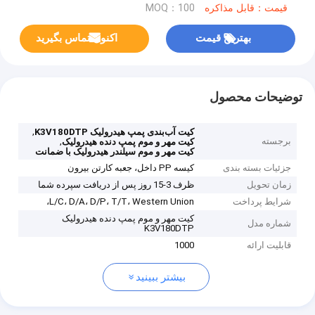
قیمت：قابل مذاکره
MOQ：100
بهترین قیمت
اکنون تماس بگیرید
توضیحات محصول
,
کیت آب‌بندی پمپ هیدرولیک K3V180DTP
برجسته
,
کیت مهر و موم پمپ دنده هیدرولیک
کیت مهر و موم سیلندر هیدرولیک با ضمانت
جزئیات بسته بندی
کیسه PP داخل، جعبه کارتن بیرون
زمان تحویل
ظرف 3-15 روز پس از دریافت سپرده شما
شرایط پرداخت
L/C، D/A، D/P، T/T، Western Union،
کیت مهر و موم پمپ دنده هیدرولیک
شماره مدل
K3V180DTP
قابلیت ارائه
1000
بیشتر ببینید