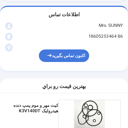
اطلاعات تماس
Mrs. SUNNY
86 18605253464
اکنون تماس بگیرید
بهترين قيمت رو براي
کیت مهر و موم پمپ دنده
هیدرولیک K3V140DT