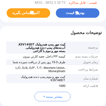
قیمت：قابل مذاکره
MOQ：MOQ 5 SETS
بهترین قیمت
اکنون تماس بگیرید
توضیحات محصول
,
کیت مهر پمپ هیدرولیک K3V140DT
برجسته
,
آب‌بندهای پمپ دنده هیدرولیکی
بسته مهر و موم با گارانتی
جزئیات بسته بندی
کیسه PP داخل، جعبه کارتن بیرون
زمان تحویل
ظرف 3-15 روز پس از دریافت سپرده شما
L/C، D/A، D/P، T/T، Western Union،
شرایط پرداخت
MoneyGram
کیت مهر و موم پمپ دنده هیدرولیک
شماره مدل
K3V140DT
قابلیت ارائه
1000
بیشتر ببینید