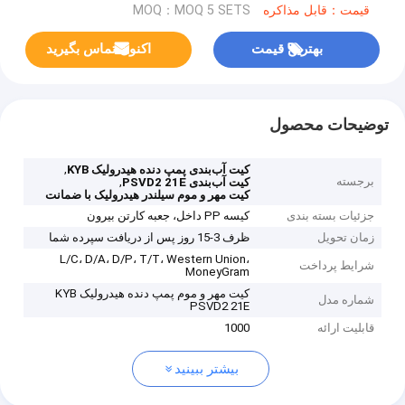
قیمت：قابل مذاکره
MOQ：MOQ 5 SETS
بهترین قیمت
اکنون تماس بگیرید
توضیحات محصول
,
کیت آب‌بندی پمپ دنده هیدرولیک KYB
برجسته
,
کیت آب‌بندی PSVD2 21E
کیت مهر و موم سیلندر هیدرولیک با ضمانت
جزئیات بسته بندی
کیسه PP داخل، جعبه کارتن بیرون
زمان تحویل
ظرف 3-15 روز پس از دریافت سپرده شما
L/C، D/A، D/P، T/T، Western Union،
شرایط پرداخت
MoneyGram
کیت مهر و موم پمپ دنده هیدرولیک KYB
شماره مدل
PSVD2 21E
قابلیت ارائه
1000
بیشتر ببینید