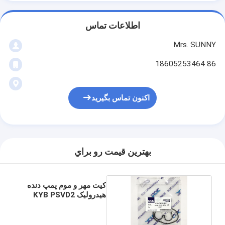
اطلاعات تماس
Mrs. SUNNY
86 18605253464
اکنون تماس بگیرید
بهترين قيمت رو براي
کیت مهر و موم پمپ دنده
هیدرولیک KYB PSVD2
21E