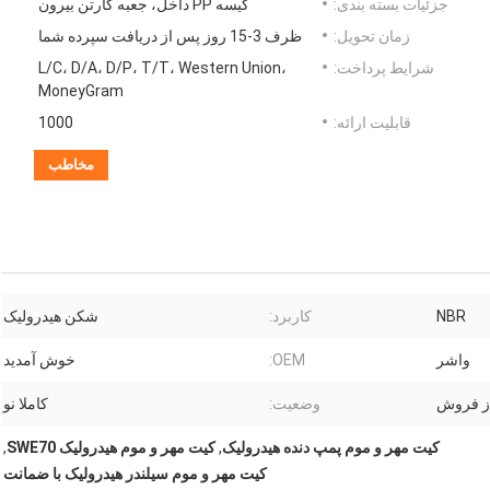
جزئیات بسته بندی:
کیسه PP داخل، جعبه کارتن بیرون
زمان تحویل:
ظرف 3-15 روز پس از دریافت سپرده شما
شرایط پرداخت:
L/C، D/A، D/P، T/T، Western Union،
MoneyGram
قابلیت ارائه:
1000
مخاطب
NBR
کاربرد:
شکن هیدرولیک
واشر
OEM:
خوش آمدید
ز فروش
وضعیت:
کاملا نو
کیت مهر و موم پمپ دنده هیدرولیک
,
کیت مهر و موم هیدرولیک SWE70
,
کیت مهر و موم سیلندر هیدرولیک با ضمانت