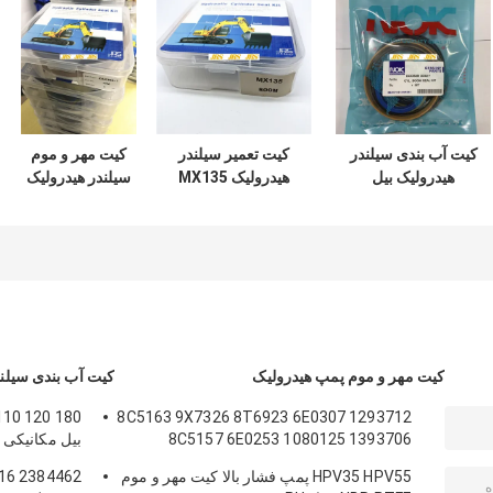
کیت آب بندی سیلندر
کیت تعمیر سیلندر
کیت مهر و موم
هیدرولیک بیل
هیدرولیک MX135
سیلندر هیدرولیک
مکانیکی DOOSAN
سری سوسان
ZAX350 مواد
DX60 7 200 210
مکانیکی
لاستیکی PTFE NBR
PU
300
کیت مهر و موم پمپ هیدرولیک
کیت آب بندی سیلند
8C5163 9X7326 8T6923 6E0307 1293712
8C5157 6E0253 1080125 1393706
بیل مکانیکی 
8T1797 8C5160 1086211 11213709
هیدرولیک قط
HPV35 HPV55 پمپ فشار بالا کیت مهر و موم
12913709 12913709
بوم