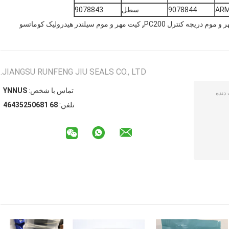
AR
9078844
سطل
9078843
,
و موم دریچه کنترل PC200
کیت مهر و موم سیلندر هیدرولیک کوماتسو
JIANGSU RUNFENG JIU SEALS CO., LTD.
تماس با شخص:
SUNNY
تلفن:
86 18605253464