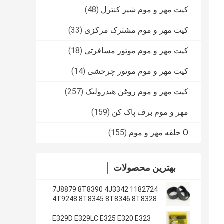
کیت مهر و موم شیر کنترل
(48)
کیت مهر و موم مشترک مرکزی
(33)
کیت مهر و موم موتور مسافرتی
(18)
کیت مهر و موم موتور چرخشی
(14)
کیت مهر و موم روغن هیدرولیک
(257)
مهر و موم برف پاک کن
(159)
O حلقه مهر و موم
(155)
بهترین محصولات
1182724 7J8879 8T8390 4J3342
4T9248 8T8345 8T8346 8T8328
4J2620 8T8355
E329D E329LC E325 E320 E323