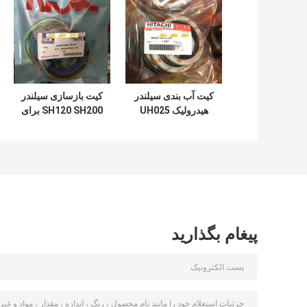
کیت آب بندی سیلندر
کیت بازسازی سیلندر
هیدرولیک UH025
SH120 SH200 برای
UH083 برای سطل
سطل بازوی بوم بیل
بوم بازوی هیتاچی
مکانیکی
پیغام بگذارید