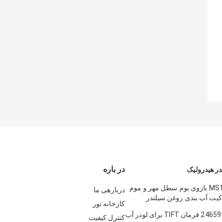
در باره
ر هیدرولیک
MS110 120 180 بازوی بوم سطل مهر و موم
دربارهی ما
کیت آب بندی روغن سیلندر
کارخانه تور
عات یدکی مهر و موم سطل بازوی
2384462 2465916 فرمان TIFT برای لودر آب
کنترل کیفیت