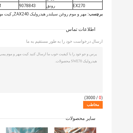
EX270
رونق
9078843
M
,
برچسب:
مهر و موم روغن سیلندر هیدرولیک ZAX240
کیت مهر 
اطلاعات تماس
ارسال درخواست خود را به طور مستقیم به ما
/ 3000)
0
(
سایر محصولات