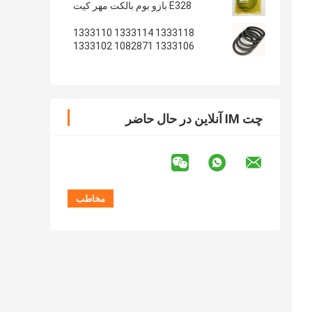
E328 بازو بوم بالکت مهر کیت
1333118 1333114 1333110
1333106 1082871 1333102
1233135 1082869
چت IM آنلاین در حال حاضر