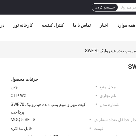
جستجو کردن
همه موارد
اخبار
تماس با ما
کنترل کیفیت
کارخانه تور
درب
مپ دنده هیدرولیک SWE70
جزئیات محصول:
محل منبع:
چین
نام تجاری:
CTP WG
شماره مدل:
کیت مهر و موم پمپ دنده هیدرولیک SWE70
پرداخت:
ار حداقل تعداد سفارش:
MOQ 5 SETS
قیمت:
قابل مذاکره