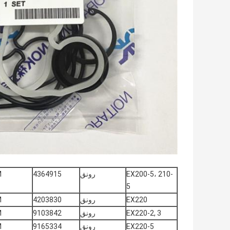
EX200-5، 210-
رونق
4364915
M
5
EX220
رونق
4203830
M
EX220-2, 3
رونق
9103842
M
EX220-5
رونق
9165334
M